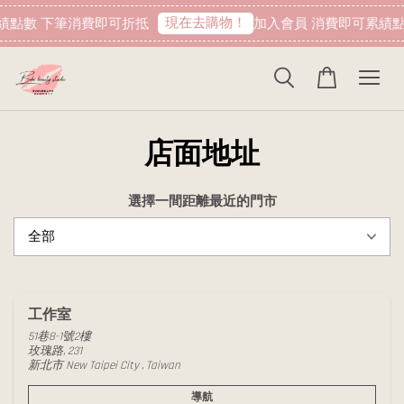
現在去購物！
績點數 下筆消費即可折抵
加入會員 消費即可累績點
店面地址
選擇一間距離最近的門市
工作室
51巷8-1號2樓
玫瑰路, 231
新北市 New Taipei City , Taiwan
導航