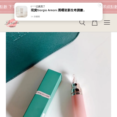
現在去購物！
點數 下筆消費即可折抵
加入會員 消費即可累績點數
E*****
已購買了
現貨Giorgio Armani 黑曜岩新生奇蹟嫩膚露/綠水 黑曜岩新生奇蹟精萃露/粉水 10ml 30ml GA 小樣
34 分鐘前