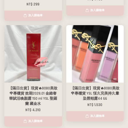
NT$ 299
加入購物車
加入購物車
【隔日出貨】現貨🔥BOBO美妝
【隔日出貨】現貨🔥BOBO美妝
🌹專櫃貨 效期2028.01 金緻奢
🌹專櫃貨 YSL 恆久完美持久暈
華賦活喚顏露 150 ml YSL 聖羅
染唇頰露44 66
蘭 藏金水
NT$ 1,530
NT$ 4,310
加入購物車
加入購物車