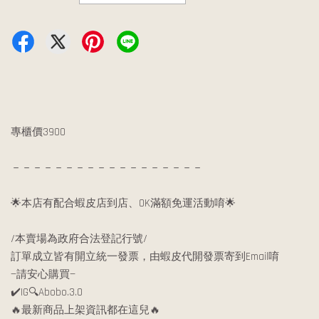
專櫃價3900
－－－－－－－－－－－－－－－－－－
🌟本店有配合蝦皮店到店、OK滿額免運活動唷🌟
/本賣場為政府合法登記行號/
訂單成立皆有開立統一發票，由蝦皮代開發票寄到Email唷
—請安心購買—
✔️IG🔍Abobo.3.0
🔥最新商品上架資訊都在這兒🔥