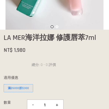
LA MER海洋拉娜 修護唇萃7ml
NT$ 1,980
總分:
0
-
0
評價
適用優惠
滿$5000折$300
數量
-
+