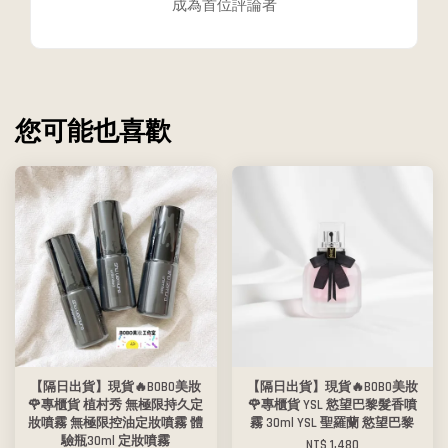
成為首位評論者
您可能也喜歡
【隔日出貨】現貨🔥BOBO美妝
【隔日出貨】現貨🔥BOBO美妝
🌹專櫃貨 植村秀 無極限持久定
🌹專櫃貨 YSL 慾望巴黎髮香噴
妝噴霧 無極限控油定妝噴霧 體
霧 30ml YSL 聖羅蘭 慾望巴黎
驗瓶30ml 定妝噴霧
NT$ 1,480