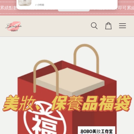
現在去購物！
累績點數 下筆消費即可折抵
加入會員 消費即可累績
E*****
已購買了
現貨Giorgio Armani 黑曜岩新生奇蹟嫩膚露/綠水 黑曜岩新生奇蹟精萃露/粉水 10ml 30ml GA 小樣
2 小時前