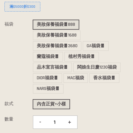
滿$5000折$300
福袋
美妝保養福袋🧧888
美妝保養福袋🧧1688
美妝保養福袋🧧3680
GA福袋🧧
蘭蔻福袋🧧
植村秀福袋🧧
品木宣言福袋🧧
闆娘生日慶1230福袋
DIOR福袋🧧
MAC福袋
香水福袋🧧
NARS福袋🧧
款式
內含正貨+小樣
數量
-
+