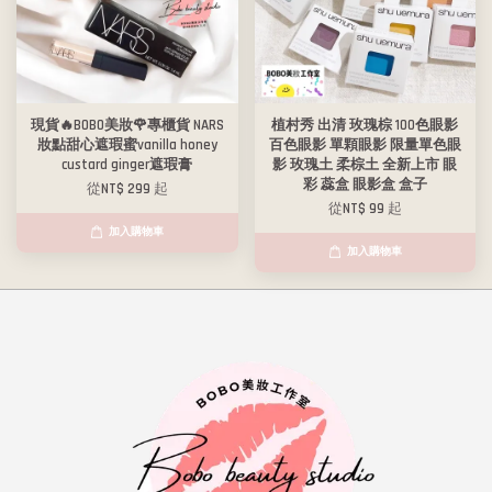
現貨🔥BOBO美妝🌹專櫃貨 NARS
植村秀 出清 玫瑰棕 100色眼影
妝點甜心遮瑕蜜vanilla honey
百色眼影 單顆眼影 限量單色眼
custard ginger遮瑕膏
影 玫瑰土 柔棕土 全新上市 眼
彩 蕊盒 眼影盒 盒子
從
NT$ 299
起
從
NT$ 99
起
加入購物車
加入購物車