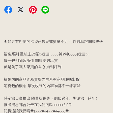
🌟如果有想要的福袋已售完或數量不足 可以聊聊跟闆娘說🌟
福袋系列 重新上架囉✨️👏🏻(⸝⸝⸝⸝神∀神⸝⸝⸝⸝)👏🏻✨️
每一包都物超所值 闆娘賠錢出貨
就是為了讓大家買的開心 買到賺到
福袋內的商品皆為賣場內的所有商品隨機出貨
驚喜包的概念 每次收到的內容物都不一樣唷😆
特定節日會推出 限量版福袋（例如過年、聖誕節、跨年）
推出消息都會公告在我們的IG:abobo.3.0🪧
記得追蹤我們唷💗(⸝⸝⸝ᵒ̴̶̷ωᵒ̴̶̷(⸝⸝ᵒ̴̶̷ωᵒ̴̶̷⸝⸝⸝)💗