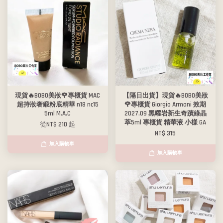
現貨🔥BOBO美妝🌹專櫃貨 MAC
【隔日出貨】現貨🔥BOBO美妝
超持妝奢緞粉底精華 n18 nc15
🌹專櫃貨 Giorgio Armani 效期
5ml M.A.C
2027.09 黑曜岩新生奇蹟綠晶
萃5ml 專櫃貨 精華液 小樣 GA
從
NT$ 210
起
NT$ 315
加入購物車
加入購物車