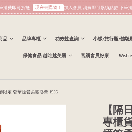
現在去購物！
筆消費即可折抵
加入會員 消費即可累績點數 下筆消
商品
品牌專櫃
功效性查詢
小樣/旅行瓶/體驗
保健食品 越吃越美麗
官網會員好康
Wishli
人節限定 奢華煙管柔霧唇膏 1936
【隔日
專櫃貨 