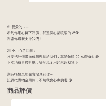
🌸 親愛的～～
看到你用心留下評價，我整個心都暖暖的 🥹💖
謝謝你這麼支持我們！
💌 小小心意回饋：
只要把評價畫面截圖聊聊給我們，就能領取 50 元購物金 🎁
下次消費直接折抵，等於現金用起來超划算 ✨
期待很快又能在賣場見到你～
記得把購物金用掉，不然我會心疼的啦 😘
商品評價