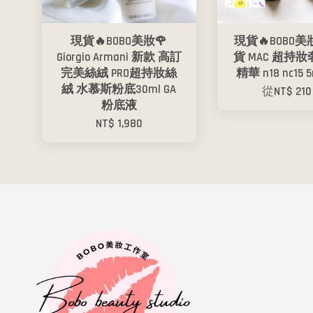
現貨🔥BOBO美妝🌹
現貨🔥BOBO美
Giorgio Armani 新款 高訂
貨 MAC 超持
完美絲絨 PRO超持妝絲
精華 n18 nc15 5
絨 水慕斯粉底30ml GA
從
NT$ 21
粉底液
NT$ 1,980