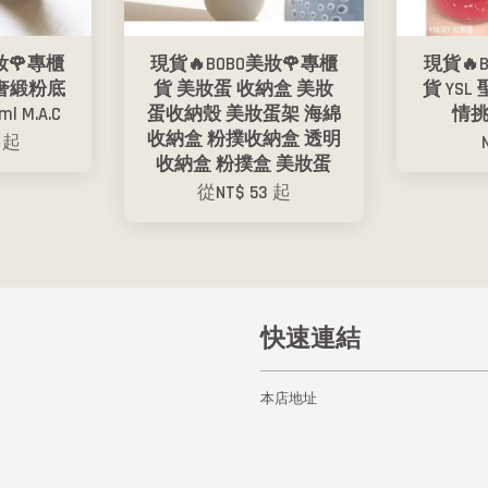
妝🌹專櫃
現貨🔥BOBO美妝🌹專櫃
現貨🔥
妝奢緞粉底
貨 美妝蛋 收納盒 美妝
貨 YS
ml M.A.C
蛋收納殼 美妝蛋架 海綿
情
收納盒 粉撲收納盒 透明
0
起
收納盒 粉撲盒 美妝蛋
從
NT$ 53
起
快速連結
本店地址