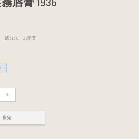
霧唇膏 1936
總分:
0
-
0
評價
0
+
售完