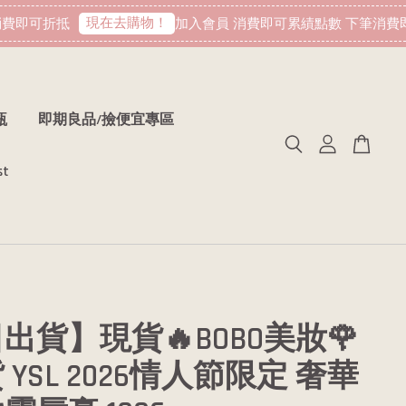
現在去購物！
費即可折抵
加入會員 消費即可累績點數 下筆消費即
瓶
即期良品/撿便宜專區
st
出貨】現貨🔥BOBO美妝🌹
YSL 2026情人節限定 奢華