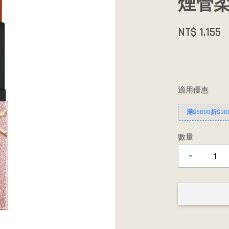
煙管柔
NT$ 1,155
適用優惠
滿$5000折$30
數量
-