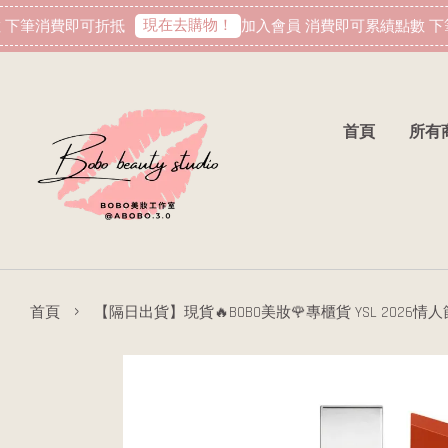
現在去購物！
下筆消費即可折抵
加入會員 消費即可累績點數 下
首頁
所有
›
首頁
【隔日出貨】現貨🔥BOBO美妝🌹專櫃貨 YSL 2026情