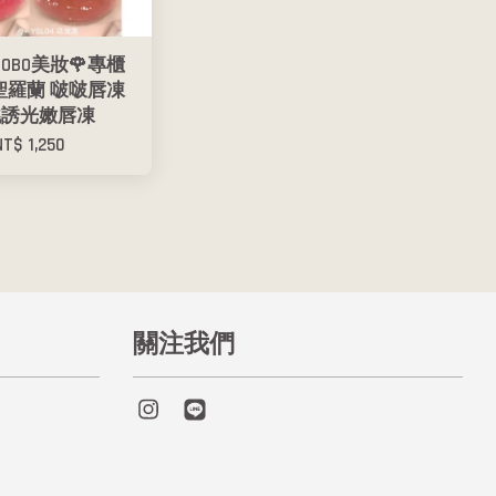
BOBO美妝🌹專櫃
L 聖羅蘭 啵啵唇凍
挑誘光嫩唇凍
NT$ 1,250
關注我們
Instagram
Line