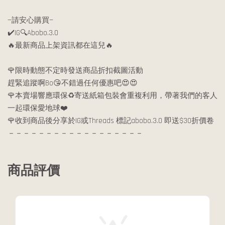
—請安心購買—
✔️IG🔍Abobo.3.0
🔥最新商品上架資訊都在這兒🔥
🌹限時動態不定時發送商品折扣截圖活動
趕緊追蹤啊Bo😘不錯過任何優惠吧😍😍
🌹本賣場響應環保♻️寄送紙箱包裝會重複利用，帶著我們的客人
一起環保愛地球❤️
🌹收到商品後分享於IG或Threads 標記abobo.3.0 即送$30折價卷
－－－－－－－－－－－－－－－－－－
商品評價