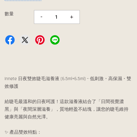
數量
-
+
Innete 日夜雙效睫毛滋養液 (6.5ml+6.5ml) – 低刺激・高保濕・雙
效修護
給睫毛最溫和的日夜呵護！這款滋養液結合了「日間視覺濃
黑」與「夜間深層滋養」，質地輕盈不結塊，讓您的睫毛維持
健康亮麗與自然光澤。
✨ 產品雙效特點：