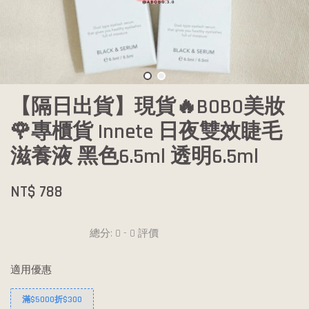
【隔日出貨】現貨🔥BOBO美妝
🌹專櫃貨 Innete 日夜雙效睫毛
滋養液 黑色6.5ml 透明6.5ml
NT$ 788
總分:
0
-
0
評價
適用優惠
滿$5000折$300