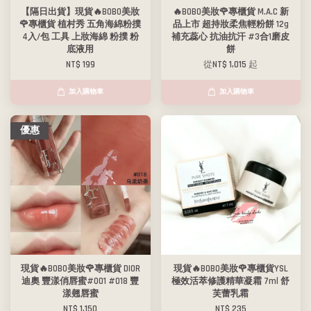
【隔日出貨】現貨🔥BOBO美妝
🔥BOBO美妝🌹專櫃貨 M.A.C 新
🌹專櫃貨 植村秀 五角海綿粉撲
品上市 超持妝柔焦輕粉餅 12g
4入/包 工具 上妝海綿 粉撲 粉
補充蕊心 抗油抗汗 #3合1磨皮
底液用
餅
NT$ 199
從
NT$ 1,015
起
加入購物車
加入購物車
優惠
現貨🔥BOBO美妝🌹專櫃貨 DIOR
現貨🔥BOBO美妝🌹專櫃貨YSL
迪奧 豐漾俏唇蜜#001 #018 豐
極效活萃修護精華凝霜 7ml 舒
漾翹唇蜜
芙蕾乳霜
NT$ 1,150
NT$ 235