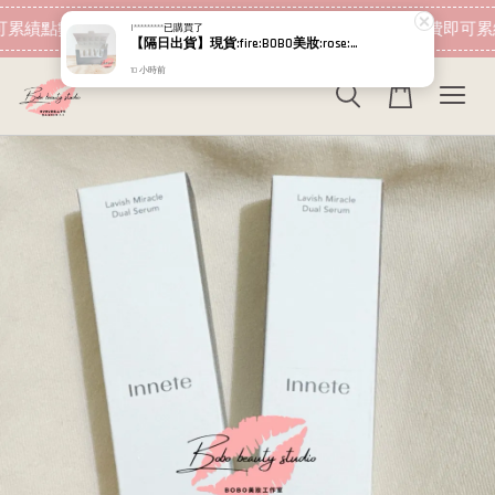
現在去購物！
累績點數 下筆消費即可折抵
加入會員 消費即可累績
I*********
已購買了
【隔日出貨】現貨:fire:BOBO美妝:rose:專櫃貨 Relove 潔膚露 嫩皮水 小玻泌 玻色因乳 拉絲霜 旅行組
10 小時前