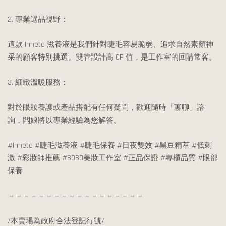
2. 專業選品視野：
這款 Innete 滋養液是我們針對睫毛容易脆弱、追求自然素顏神
采的顧客特別挑選。雙管設計高 CP 值，是工作室的回購常客。
3. 細緻溫暖服務：
對於眼妝養護或產品搭配有任何疑問，歡迎隨時「聊聊」諮
詢，闆娘將以專業經驗為您解答。
#Innete #睫毛滋養液 #睫毛保養 #日夜雙效 #黑豆精萃 #低刺
激 #彩妝師推薦 #BOBO美妝工作室 #正品保證 #專櫃品質 #眼部
保養
－－－－－－－－－－－－－－－－－－
/本賣場為政府合法登記行號/