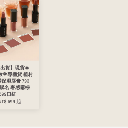
出貨】現貨🔥
美妝🌹專櫃貨 植村
霧保濕唇膏 793
KI聯名 奢感霧棕
599口紅
NT$ 599
起