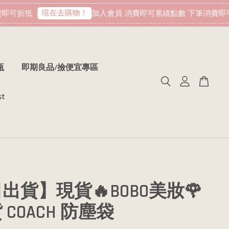
現在去購物！
可折抵
加入會員 消費即可累績點數 下筆消費即可折
瓶
即期良品/撿便宜專區
st
出貨】現貨🔥BOBO美妝🌹
COACH 防塵袋