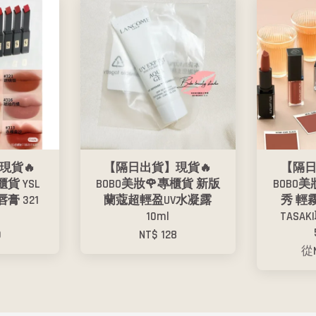
現貨🔥
【隔日出貨】現貨🔥
【隔日
櫃貨 YSL
BOBO美妝🌹專櫃貨 新版
BOBO
膏 321
蘭蔻超輕盈UV水凝露
秀 輕
10ml
TASA
9
NT$ 128
從