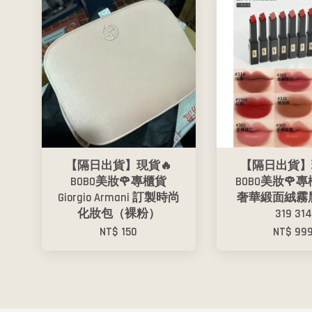
【隔日出貨】現貨🔥
【隔日出貨】
BOBO美妝🌹專櫃貨
BOBO美妝🌹專
Giorgio Armani 訂製時尚
奢華緞面絨霧唇
化妝包（裸粉）
319 314
NT$ 150
NT$ 99