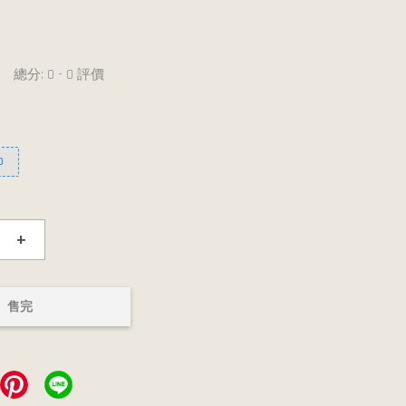
總分:
0
-
0
評價
0
+
售完