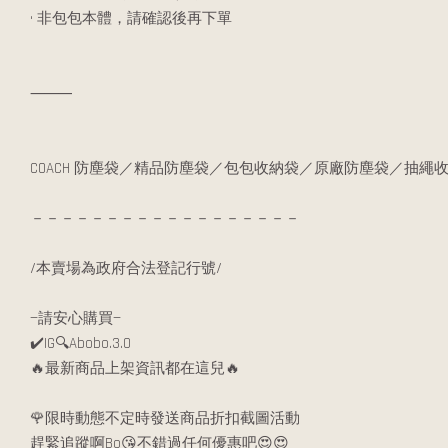
• 非包包本體，請確認後再下單
⸻
COACH 防塵袋／精品防塵袋／包包收納袋／原廠防塵袋／抽繩
－－－－－－－－－－－－－－－－－－
/本賣場為政府合法登記行號/
—請安心購買—
✔️IG🔍Abobo.3.0
🔥最新商品上架資訊都在這兒🔥
🌹限時動態不定時發送商品折扣截圖活動
趕緊追蹤啊Bo😘不錯過任何優惠吧😍😍