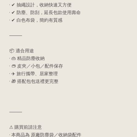
• ✔ 抽繩設計，收納快速又方便
• ✔ 防塵、防刮，延長包款使用壽命
• ✔ 白色布袋，簡約有質感
⸻
📦 適合用途
• 👜 精品防塵收納
• 👝 皮夾／小包／配件保存
• ✈️ 旅行攜帶、居家整理
• 🎁 搭配包包送禮更完整
⸻
⚠ 購買前請注意
• 本商品為 原廠防塵袋／收納袋配件