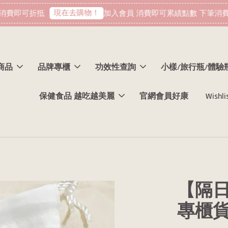
現在去購物！
費即可折抵
加入會員 消費即可累績點數 下筆消費即
商品
品牌專櫃
功效性查詢
小樣/旅行瓶/體驗
保健食品 越吃越美麗
官網會員好康
Wishli
【隔日
專櫃貨 