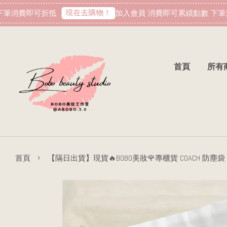
現在去購物！
消費即可折抵
加入會員 消費即可累績點數 下筆消
首頁
所有
›
首頁
【隔日出貨】現貨🔥BOBO美妝🌹專櫃貨 COACH 防塵袋