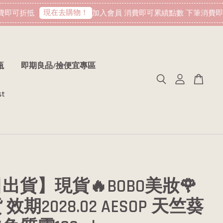
現在去購物！
即可折抵
加入會員 消費即可累績點數 下筆消費即可
瓶
即期良品/撿便宜專區
st
出貨】現貨🔥BOBO美妝🌹
效期2028.02 AESOP 天竺葵