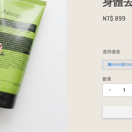
身體去
NT$ 899
適用優惠
滿$5000折$30
數量
-