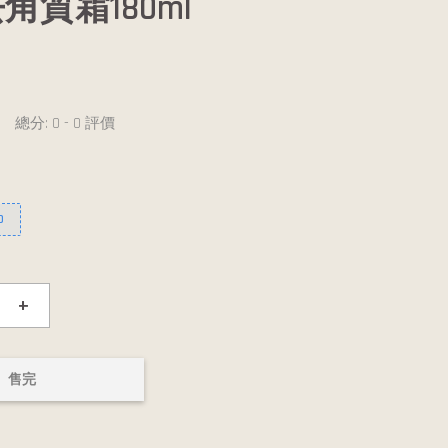
角質霜180ml
總分:
0
-
0
評價
0
+
售完