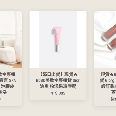
妝🌹專櫃
【隔日出貨】現貨🔥
現貨🔥
木宣言 SPA
BOBO美妝🌹專櫃貨 Dior
貨 Giorg
 泡腳袋
迪奧 粉漾果凍唇蜜
緞訂製水
足浴
蓋
NT$ 899
9
從