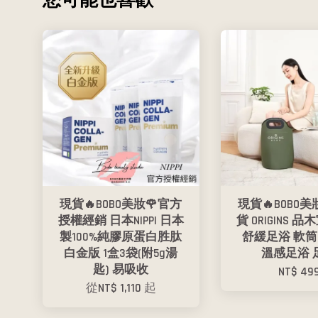
您可能也喜歡
現貨🔥BOBO美妝🌹官方
現貨🔥BOBO美
授權經銷 日本NIPPI 日本
貨 ORIGINS 品
製100%純膠原蛋白胜肽
舒緩足浴 軟筒
白金版 1盒3袋(附5g湯
溫感足浴 
匙) 易吸收
NT$ 49
從
NT$ 1,110
起