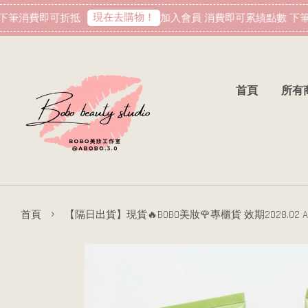
現在去購物！
筆消費即可折抵
加入會員 消費即可累績點數 下筆消
首頁
所有
›
首頁
【隔日出貨】現貨🔥BOBO美妝🌹專櫃貨 效期2028.02 