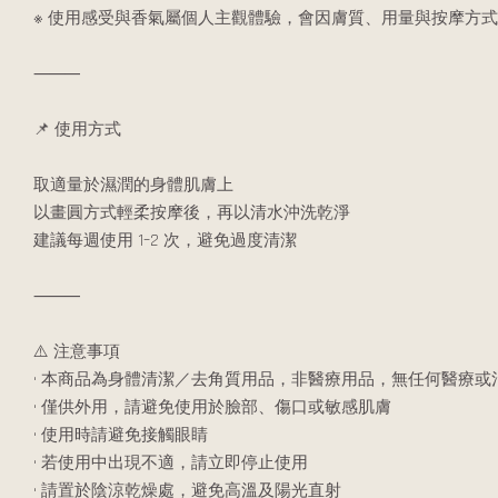
※ 使用感受與香氣屬個人主觀體驗，會因膚質、用量與按摩方
⸻
📌 使用方式
取適量於濕潤的身體肌膚上
以畫圓方式輕柔按摩後，再以清水沖洗乾淨
建議每週使用 1–2 次，避免過度清潔
⸻
⚠️ 注意事項
• 本商品為身體清潔／去角質用品，非醫療用品，無任何醫療或
• 僅供外用，請避免使用於臉部、傷口或敏感肌膚
• 使用時請避免接觸眼睛
• 若使用中出現不適，請立即停止使用
• 請置於陰涼乾燥處，避免高溫及陽光直射