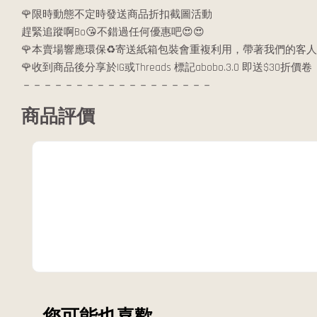
🌹限時動態不定時發送商品折扣截圖活動
趕緊追蹤啊Bo😘不錯過任何優惠吧😍😍
🌹本賣場響應環保♻️寄送紙箱包裝會重複利用，帶著我們的客人
🌹收到商品後分享於IG或Threads 標記abobo.3.0 即送$30折價卷
－－－－－－－－－－－－－－－－－－
商品評價