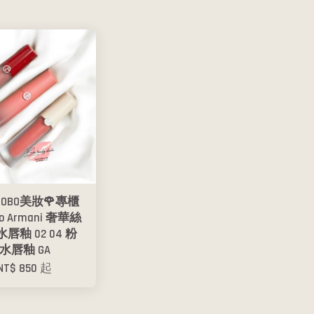
BOBO美妝🌹專櫃
io Armani 奢華絲
唇釉 02 04 粉
水唇釉 GA
NT$ 850
起