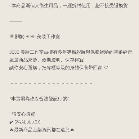
• 本商品屬個人衛生用品，一經拆封使用，恕不接受退換貨
⸻
💬 關於 BOBO 美妝工作室
BOBO 美妝工作室由擁有多年專櫃彩妝與保養經驗的闆娘經營
嚴選商品來源、效期透明、保存得宜
讓你安心選購，把專櫃等級的身體保養帶回家 🤍
－－－－－－－－－－－－－－－－－－
/本賣場為政府合法登記行號/
—請安心購買—
✔️IG🔍Abobo.3.0
🔥最新商品上架資訊都在這兒🔥