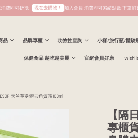
現在去購物！
費即可折抵
加入會員 消費即可累績點數 下筆消費
商品
品牌專櫃
功效性查詢
小樣/旅行瓶/體驗
保健食品 越吃越美麗
官網會員好康
Wishli
AESOP 天竺葵身體去角質霜180ml
【隔日
專櫃貨 