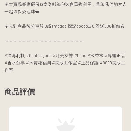
🌹本賣場響應環保♻️寄送紙箱包裝會重複利用，帶著我們的客人
一起環保愛地球❤️
🌹收到商品後分享於IG或Threads 標記abobo.3.0 即送$30折價卷
－－－－－－－－－－－－－－－－－－
#潘海利根 #Penhaligons #月亮女神 #Luna #淡香水 #專櫃正品
#香水分享 #木質花香調 #美妝工作室 #正品保證 #BOBO美妝工
作室
商品評價