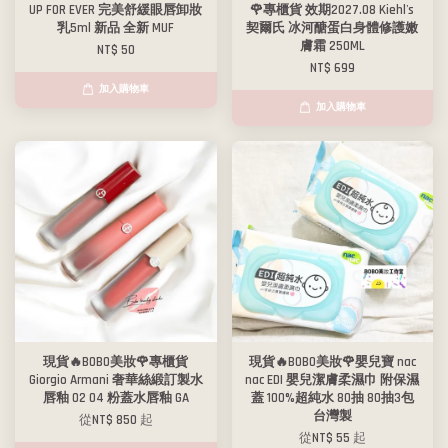
UP FOR EVER 完美舒緩眼唇卸妝
🌹專櫃貨 效期2027.08 Kiehl's
乳5ml 新品 全新 MUF
契爾氏 冰河醣蛋白身體修護嫩
膚霜 250ML
NT$ 50
NT$ 699
加入購物車
加入購物車
現貨🔥BOBO美妝🌹專櫃貨
現貨🔥BOBO美妝🌹嬰兒寶 nac
Giorgio Armani 奢華絲緞訂製水
nac EDI 嬰兒潔膚柔濕巾 附保濕
唇釉 02 04 粉蓋水唇釉 GA
蓋 100%超純水 80抽 80抽3包
台灣製
從
NT$ 850
起
從
NT$ 55
起