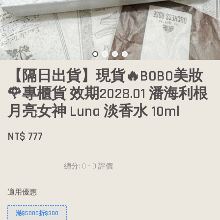
【隔日出貨】現貨🔥BOBO美妝
🌹專櫃貨 效期2028.01 潘海利根
月亮女神 Luna 淡香水 10ml
NT$ 777
總分:
0
-
0
評價
適用優惠
滿$5000折$300