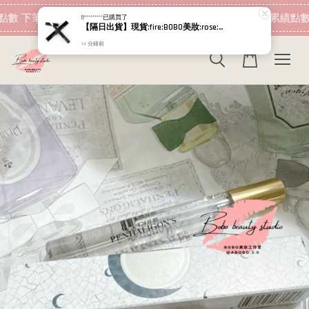
現在去購物！
數 下筆消費即可折抵
加入會員 消費即可累績點數
B*********
已購買了
【隔日出貨】現貨:fire:BOBO美妝:rose:專櫃貨 MAC 妝前唇霜 2027.07 唇部打底 護唇膏 潤唇膏 M.A.C
14 分鐘前