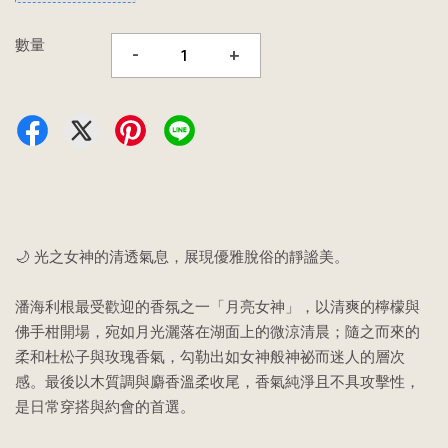
數量
-
+
🌙 光之女神的清透氣息，展現優雅脫俗的靜謐美。
潘海利根最受歡迎的香氛之一「月亮女神」，以清爽的檸檬與
佛手柑開場，宛如月光灑落在湖面上的微涼清晨；隨之而來的
柔和杜松子與玫瑰香氣，勾勒出如女神般神祕而迷人的層次
感。最後以木質調與麝香溫柔收尾，香氣純淨且不具攻擊性，
是日常穿搭與約會的首選。