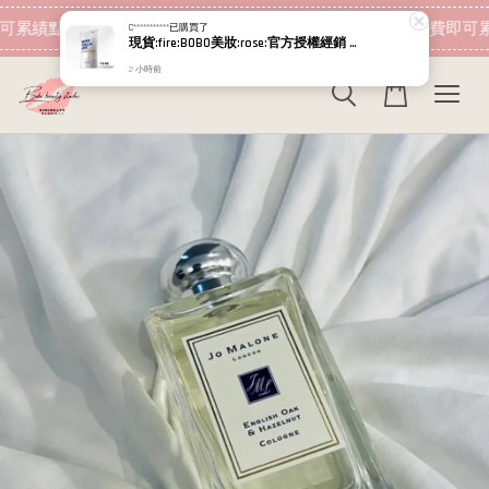
現在去購物！
可累績點數 下筆消費即可折抵
加入會員 消費即可累
C***********
已購買了
現貨:fire:BOBO美妝:rose:官方授權經銷 日本NIPPI 日本製100%純膠原蛋白胜肽白金版 1盒3袋(附5g湯匙) 易吸收
2 小時前