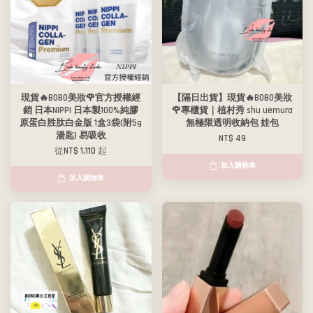
現貨🔥BOBO美妝🌹官方授權經
【隔日出貨】現貨🔥BOBO美妝
銷 日本NIPPI 日本製100%純膠
🌹專櫃貨｜植村秀 shu uemura
原蛋白胜肽白金版 1盒3袋(附5g
無極限透明收納包 娃包
湯匙) 易吸收
NT$ 49
從
NT$ 1,110
起
加入購物車
加入購物車