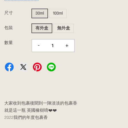
尺寸
30ml
100ml
包裝
有外盒
無外盒
數量
-
+
大家收到包裹後聞到一陣淡淡的包裹香
就是這一瓶 英國橡樹唷❤️❤️
2022我們的年度包裹香