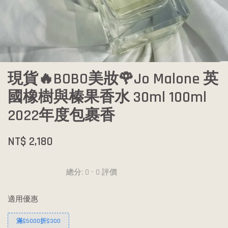
現貨🔥BOBO美妝🌹Jo Malone 英
國橡樹與榛果香水 30ml 100ml
2022年度包裹香
NT$ 2,180
總分:
0
-
0
評價
適用優惠
滿$5000折$300