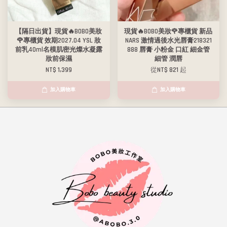
【隔日出貨】現貨🔥BOBO美妝
現貨🔥BOBO美妝🌹專櫃貨 新品
🌹專櫃貨 效期2027.04 YSL 妝
NARS 激情過後水光唇膏218321
前乳40ml名模肌密光燦水凝露
888 唇膏 小粉金 口紅 細金管
妝前保濕
細管 潤唇
NT$ 1,399
從
NT$ 821
起
加入購物車
加入購物車