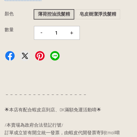
顏色
薄荷控油洗髮精
皂皮樹潔淨洗髮精
數量
-
+
－－－－－－－－－－－－－－－－－－
🌟本店有配合蝦皮店到店、OK滿額免運活動唷🌟
/本賣場為政府合法登記行號/
訂單成立皆有開立統一發票，由蝦皮代開發票寄到Email唷