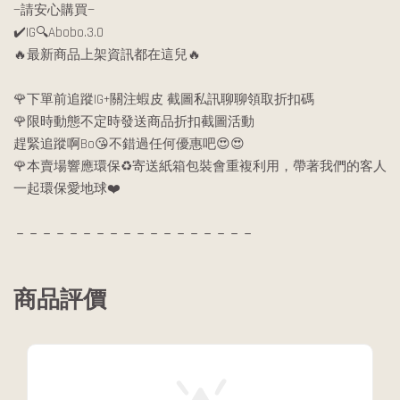
—請安心購買—
✔️IG🔍Abobo.3.0
🔥最新商品上架資訊都在這兒🔥
🌹下單前追蹤IG+關注蝦皮 截圖私訊聊聊領取折扣碼
🌹限時動態不定時發送商品折扣截圖活動
趕緊追蹤啊Bo😘不錯過任何優惠吧😍😍
🌹本賣場響應環保♻️寄送紙箱包裝會重複利用，帶著我們的客人
一起環保愛地球❤️
－－－－－－－－－－－－－－－－－－
商品評價