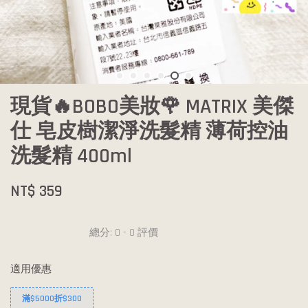
現貨🔥BOBO美妝🌹 MATRIX 美傑
仕 皂皮樹潔淨洗髮精 薄荷控油
洗髮精 400ml
NT$ 359
總分:
0
-
0
評價
適用優惠
滿$5000折$300