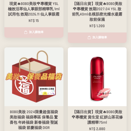
現貨🔥BOBO美妝🌹專櫃貨 YSL
【隔日出貨】現貨🔥BOBO美妝
極效活萃仙人掌眼部精華乳 1ml
🌹專櫃貨 效期2027.04 YSL 妝
試用包 效期2026.11 仙人掌眼霜
前乳40ml名模肌密光燦水凝露
妝前保濕
NT$ 15
NT$ 1,399
加入購物車
加入購物車
BOBO美妝 2024限量超值福袋
【隔日出貨】現貨🔥BOBO美妝
美妝福袋 福袋專區 保養品 驚
🌹專櫃貨 資生堂 紅妍山茶花修
喜包 年終福袋 新春福袋 聖誕
護精華75ml
福袋 節慶福袋 DIOR
NT$ 2,880