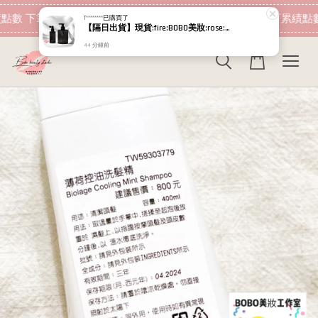
現在去購物！
點數 下筆消費即可折抵
加入會員 消費即可累績點數
T********
已購買了
【隔日出貨】現貨:fire:BOBO美妝:rose:專櫃貨 RELOVE 黑泌肽豐盈洗髮精450ml 黑泌肽養髮液 100ml 12%
44 分鐘前