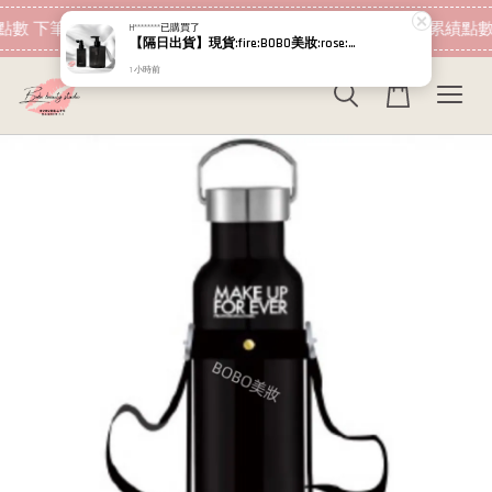
現在去購物！
點數 下筆消費即可折抵
加入會員 消費即可累績點數
H********
已購買了
【隔日出貨】現貨:fire:BOBO美妝:rose:專櫃貨 RELOVE 黑泌肽豐盈洗髮精450ml 黑泌肽養髮液 100ml 12%
1 小時前