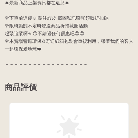
🔥最新商品上架資訊都在這兒🔥
🌹下單前追蹤IG+關注蝦皮 截圖私訊聊聊領取折扣碼
🌹限時動態不定時發送商品折扣截圖活動
趕緊追蹤啊Bo😘不錯過任何優惠吧😍😍
🌹本賣場響應環保♻️寄送紙箱包裝會重複利用，帶著我們的客人
一起環保愛地球❤️
－－－－－－－－－－－－－－－－－－
商品評價