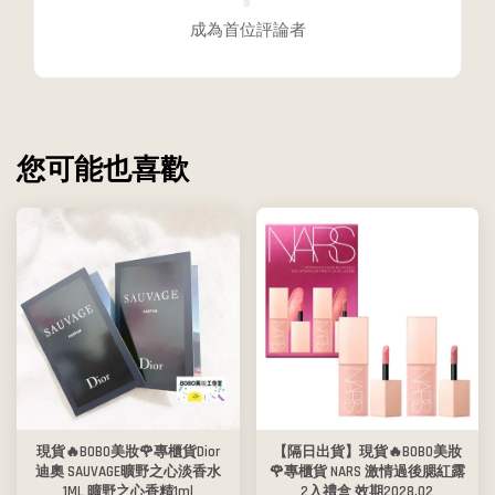
成為首位評論者
您可能也喜歡
現貨🔥BOBO美妝🌹專櫃貨Dior
【隔日出貨】現貨🔥BOBO美妝
迪奧 SAUVAGE曠野之心淡香水
🌹專櫃貨 NARS 激情過後腮紅露
1ML 曠野之心香精1ml
2入禮盒 效期2028.02