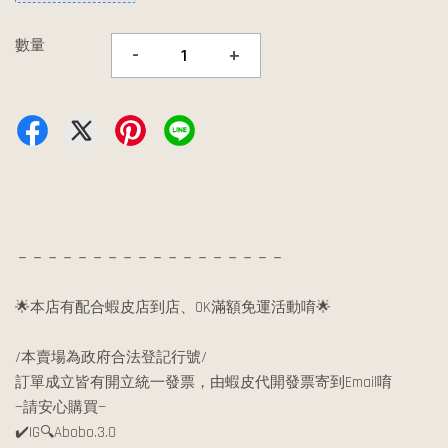
數量
-
+
－－－－－－－－－－－－－－－－－－
🌟本店有配合蝦皮店到店、OK滿額免運活動唷🌟
/本賣場為政府合法登記行號/
訂單成立皆有開立統一發票，由蝦皮代開發票寄到Email唷
—請安心購買—
✔️IG🔍Abobo.3.0