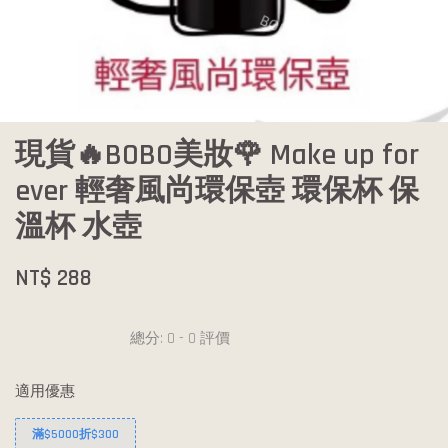
現貨🔥BOBO美妝🌹 Make up for
ever 輕奢風尚環保壺 環保杯 保
溫杯 水壺
NT$ 288
總分:
0
-
0
評價
適用優惠
滿$5000折$300