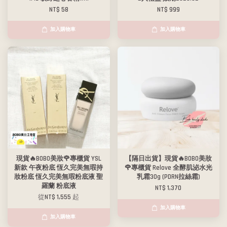
NT$ 58
NT$ 999
加入購物車
加入購物車
現貨🔥BOBO美妝🌹專櫃貨 YSL
【隔日出貨】現貨🔥BOBO美妝
新款 午夜粉底 恆久完美無瑕持
🌹專櫃貨 Relove 全酵肌泌水光
妝粉底 恆久完美無瑕粉底液 聖
乳霜30g (PDRN拉絲霜)
羅蘭 粉底液
NT$ 1,370
從
NT$ 1,555
起
加入購物車
加入購物車