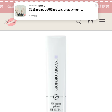
現在去購物！
數 下筆消費即可折抵
加入會員 消費即可累績點數 
Y********
已購買了
現貨:fire:BOBO美妝:rose:Giorgio Armani 高訂完美絲絨水慕斯粉底PRO 5ml 超持妝絲絨水慕斯 小樣 GA
8 小時前