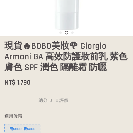
現貨🔥BOBO美妝🌹 Giorgio
Armani GA 高效防護妝前乳 紫色
膚色 SPF 潤色 隔離霜 防曬
NT$ 1,790
總分:
0
-
0
評價
適用優惠
滿$5000折$300