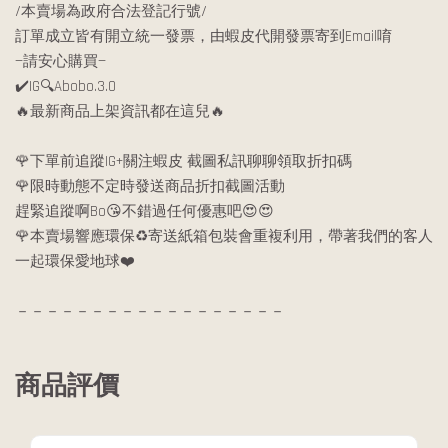
/本賣場為政府合法登記行號/
訂單成立皆有開立統一發票，由蝦皮代開發票寄到Email唷
—請安心購買—
✔️IG🔍Abobo.3.0
🔥最新商品上架資訊都在這兒🔥
🌹下單前追蹤IG+關注蝦皮 截圖私訊聊聊領取折扣碼
🌹限時動態不定時發送商品折扣截圖活動
趕緊追蹤啊Bo😘不錯過任何優惠吧😍😍
🌹本賣場響應環保♻️寄送紙箱包裝會重複利用，帶著我們的客人
一起環保愛地球❤️
－－－－－－－－－－－－－－－－－－
商品評價