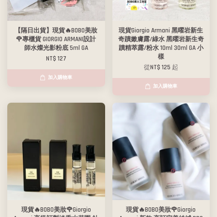
【隔日出貨】現貨🔥BOBO美妝
現貨Giorgio Armani 黑曜岩新生
🌹專櫃貨 GIORGIO ARMANI設計
奇蹟嫩膚露/綠水 黑曜岩新生奇
師水燦光影粉底 5ml GA
蹟精萃露/粉水 10ml 30ml GA 小
樣
NT$ 127
從
NT$ 125
起
加入購物車
加入購物車
現貨🔥BOBO美妝🌹Giorgio
現貨🔥BOBO美妝🌹Giorgio