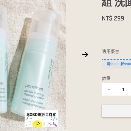
組 洗
NT$ 299
適用優惠
滿$5000折$30
數量
-