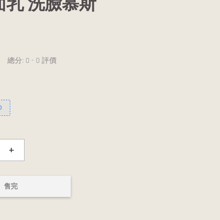
面乳 洗臉慕斯
總分:
0
-
0
評價
0
+
售完