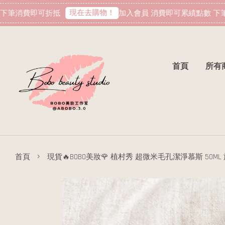
現在去購物！
下筆消費即可折抵
加入會員 消費即可累績點數 下筆
首頁
所有
›
首頁
現貨🔥BOBO美妝🌹 植村秀 超微米毛孔潔淨慕斯 50M