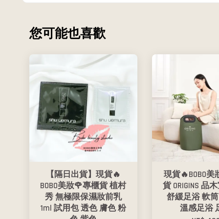
您可能也喜歡
【隔日出貨】現貨🔥
現貨🔥BOBO美
BOBO美妝🌹專櫃貨 植村
貨 ORIGINS 品
秀 無極限保濕妝前乳
舒緩足浴 軟筒
1ml 試用包 透色 膚色 粉
溫感足浴 