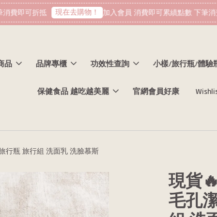
現在去購物！
消費即可折抵
加入會員 消費即可累績點數 下筆消費
商品
品牌專櫃
功效性查詢
小樣/旅行瓶/體驗
保健食品 越吃越美麗
官網會員好康
Wishli
L 旅行瓶 旅行組 洗面乳 洗臉慕斯
現貨
毛孔潔