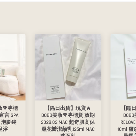
妝🌹專櫃
【隔日出貨】現貨🔥
【隔日
木宣言 SPA
BOBO美妝🌹專櫃貨 效期
BOB
 泡腳袋
2028.02 MAC 超奇肌高保
RELO
足浴
濕花瓣潔顏乳125ml MAC
10ml