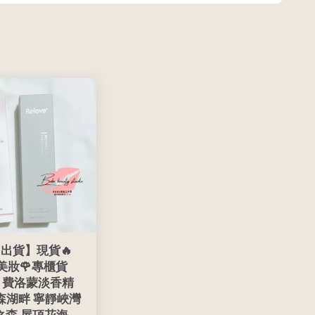
出貨】現貨🔥
O美妝🌹專櫃貨
VE 費洛蒙淡香精
 盧森湖畔 寧靜峽灣