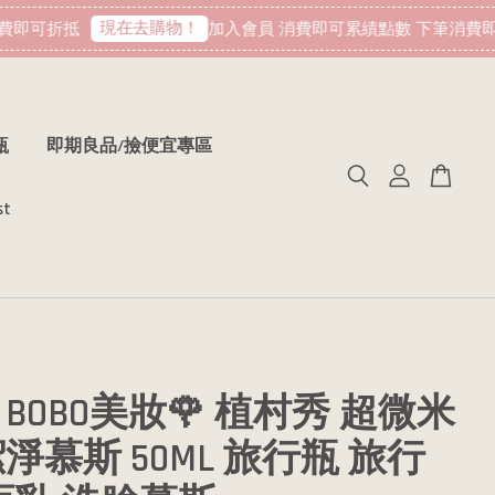
現在去購物！
即可折抵
加入會員 消費即可累績點數 下筆消費即可
瓶
即期良品/撿便宜專區
st
BOBO美妝🌹 植村秀 超微米
淨慕斯 50ML 旅行瓶 旅行