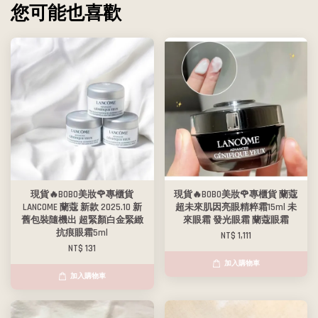
您可能也喜歡
現貨🔥BOBO美妝🌹專櫃貨
現貨🔥BOBO美妝🌹專櫃貨 蘭蔻
LANCOME 蘭蔻 新款 2025.10 新
超未來肌因亮眼精粹霜15ml 未
舊包裝隨機出 超緊顏白金緊緻
來眼霜 發光眼霜 蘭蔻眼霜
抗痕眼霜5ml
NT$ 1,111
NT$ 131
加入購物車
加入購物車