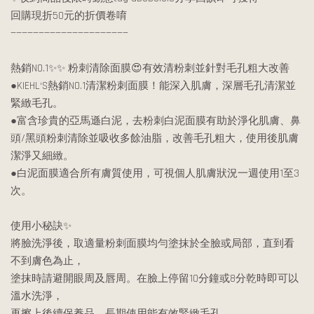
回購現折50元的折價卷唷
—————————————————————
熱銷NO.1✨✨ 粉刺清除面膜😍有效清粉刺並針對毛孔粗大改善
●KIEHL‘S熱銷NO.1清潔粉刺面膜！能深入肌膚，深層毛孔清潔並
緊緻毛孔。
●富含珍貴的亞馬遜白泥，去粉刺白泥面膜有助於淨化肌膚、鼻
頭/黑頭粉刺清除並吸收多餘油脂，改善毛孔粗大，使用後肌膚
潔淨又細緻。
●白泥面膜適合所有膚質使用，可視個人肌膚狀況一週使用1至3
次。
使用小秘訣✨
將臉洗淨後，取適量粉刺面膜均勻塗抹於全臉或局部，直到看
不到膚色為止，
塗抹時請避開眼周及唇周。在臉上停留10分鐘或8分乾時即可以
溫水洗淨，
再擦上後續保養品，長期使用能有效緊緻毛孔。