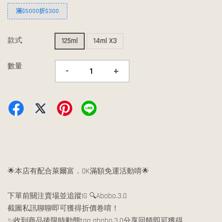
滿$5000折$300
款式
125ml
14ml X3
數量
-
+
🌟本店有配合萊爾富．OK滿額免運活動唷🌟
下單前關注賣場並追蹤IG 🔍Abobo.3.0
截圖私訊聊聊即可獲得折價卷唷！
✨收到商品後限時動態tag abobo.3.0分享回饋即可獲得