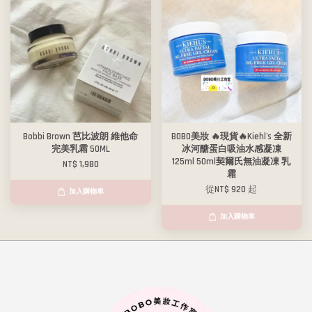
Bobbi Brown 芭比波朗 維他命
BOBO美妝 🔥現貨🔥Kiehl's 全新
完美乳霜 50ML
冰河醣蛋白吸油水感凝凍
125ml 50ml契爾氏無油凝凍 乳
NT$ 1,980
霜
從
NT$ 920
起
加入購物車
加入購物車