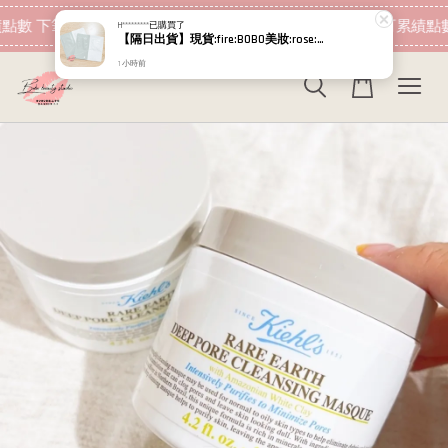
現在去購物！
點數 下筆消費即可折抵
加入會員 消費即可累績點數
H*********
已購買了
【隔日出貨】現貨:fire:BOBO美妝:rose:專櫃貨 Relove 拋光酵母泌膜 嫩白/控油 5g+5g 試用包
1 小時前