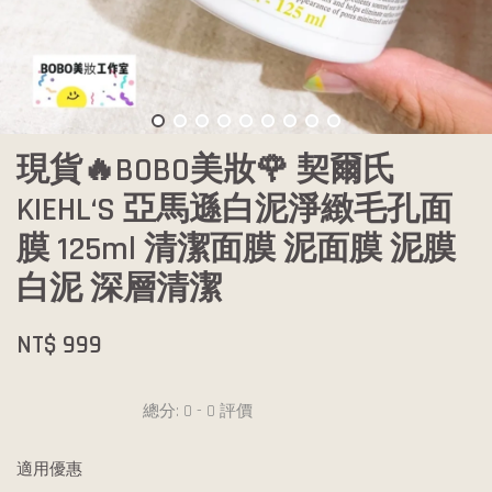
現貨🔥BOBO美妝🌹 契爾氏
KIEHL‘S 亞馬遜白泥淨緻毛孔面
膜 125ml 清潔面膜 泥面膜 泥膜
白泥 深層清潔
NT$ 999
總分:
0
-
0
評價
適用優惠