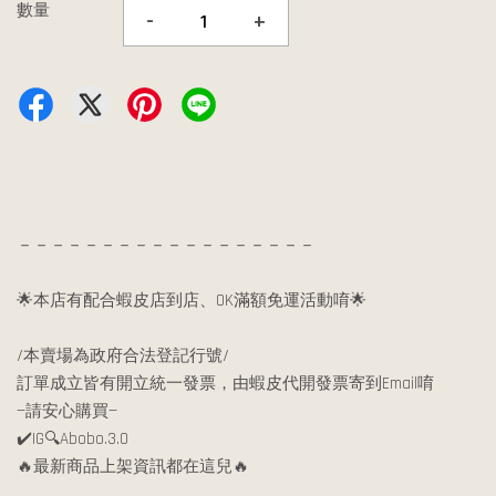
數量
-
+
－－－－－－－－－－－－－－－－－－
🌟本店有配合蝦皮店到店、OK滿額免運活動唷🌟
/本賣場為政府合法登記行號/
訂單成立皆有開立統一發票，由蝦皮代開發票寄到Email唷
—請安心購買—
✔️IG🔍Abobo.3.0
🔥最新商品上架資訊都在這兒🔥