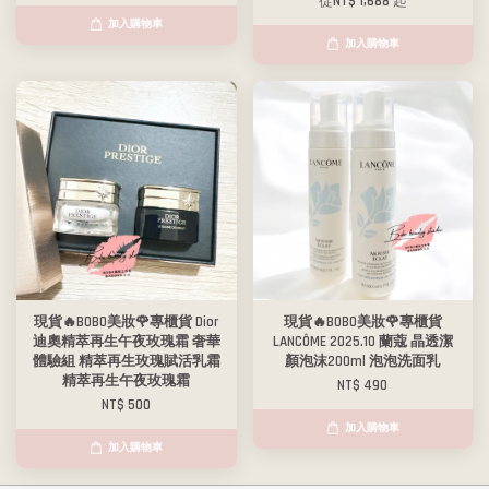
從
NT$ 1,688
起
加入購物車
加入購物車
現貨🔥BOBO美妝🌹專櫃貨 Dior
現貨🔥BOBO美妝🌹專櫃貨
迪奧精萃再生午夜玫瑰霜 奢華
LANCÔME 2025.10 蘭蔻 晶透潔
體驗組 精萃再生玫瑰賦活乳霜
顏泡沫200ml 泡泡洗面乳
精萃再生午夜玫瑰霜
NT$ 490
NT$ 500
加入購物車
加入購物車