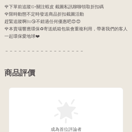
🌹下單前追蹤IG+關注蝦皮 截圖私訊聊聊領取折扣碼
🌹限時動態不定時發送商品折扣截圖活動
趕緊追蹤啊Bo😘不錯過任何優惠吧😍😍
🌹本賣場響應環保♻️寄送紙箱包裝會重複利用，帶著我們的客人
一起環保愛地球❤️
－－－－－－－－－－－－－－－－－－
商品評價
成為首位評論者