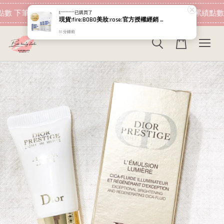
現在去購物！
數 下筆消費即可折抵
加入會員 消費即可累績點數
E*********
已購買了
現貨:fire:BOBO美妝:rose:官方授權經銷 日本NIPPI 日本製100%純膠原蛋白胜肽白金版 1盒3袋(附5g湯匙) 易吸收
51 分鐘前