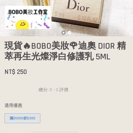
現貨🔥BOBO美妝🌹迪奧 DIOR 精
萃再生光燦淨白修護乳 5ML
NT$ 250
總分:
0
-
0
評價
適用優惠
滿$5000折$300