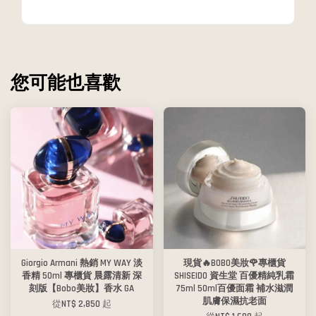
您可能也喜歡
Giorgio Armani 熱銷 MY WAY 淡
現貨🔥BOBO美妝🌹專櫃貨
香精 50ml 專櫃貨 晨露清新 深
SHISEIDO 資生堂 百優精純乳霜
刻版【Bobo美妝】香水 GA
75ml 50ml百優面霜 補水滋潤
肌膚保濕抗老面
從
NT$ 2,850
起