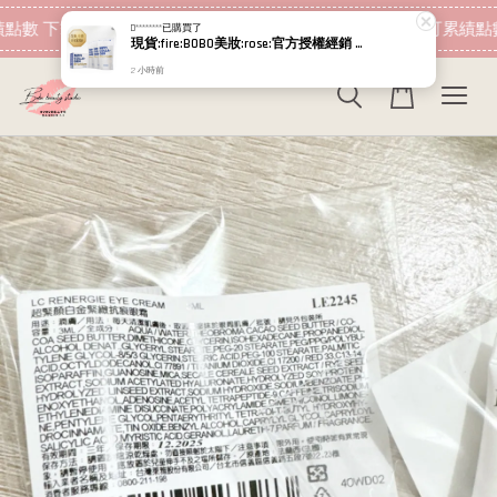
現在去購物！
點數 下筆消費即可折抵
加入會員 消費即可累績點數
D********
已購買了
現貨:fire:BOBO美妝:rose:官方授權經銷 日本NIPPI 日本製100%純膠原蛋白胜肽白金版 1盒3袋(附5g湯匙) 易吸收
2 小時前