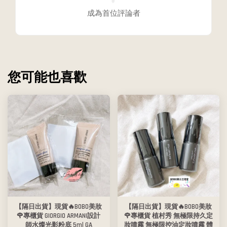
成為首位評論者
您可能也喜歡
【隔日出貨】現貨🔥BOBO美妝
【隔日出貨】現貨🔥BOBO美妝
🌹專櫃貨 GIORGIO ARMANI設計
🌹專櫃貨 植村秀 無極限持久定
師水燦光影粉底 5ml GA
妝噴霧 無極限控油定妝噴霧 體