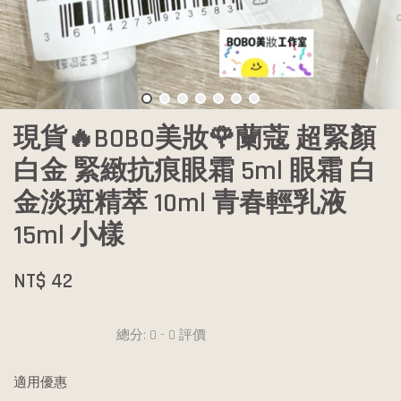
現貨🔥BOBO美妝🌹蘭蔻 超緊顏
白金 緊緻抗痕眼霜 5ml 眼霜 白
金淡斑精萃 10ml 青春輕乳液
15ml 小樣
NT$ 42
總分:
0
-
0
評價
適用優惠