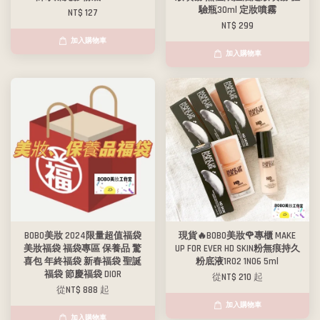
驗瓶30ml 定妝噴霧
NT$ 127
NT$ 299
加入購物車
加入購物車
BOBO美妝 2024限量超值福袋
現貨🔥BOBO美妝🌹專櫃 MAKE
美妝福袋 福袋專區 保養品 驚
UP FOR EVER HD SKIN粉無痕持久
喜包 年終福袋 新春福袋 聖誕
粉底液1R02 1N06 5ml
福袋 節慶福袋 DIOR
從
NT$ 210
起
從
NT$ 888
起
加入購物車
加入購物車