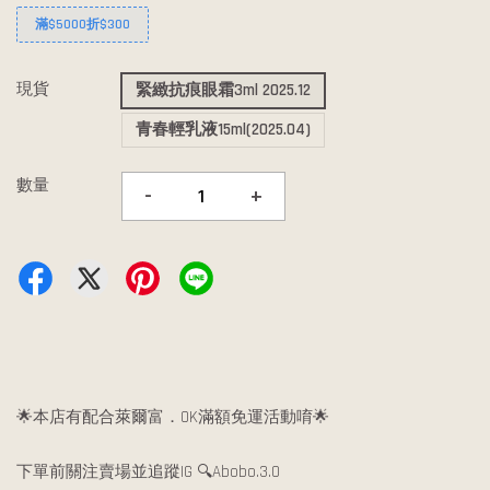
滿$5000折$300
現貨
緊緻抗痕眼霜3ml 2025.12
青春輕乳液15ml(2025.04)
數量
-
+
🌟本店有配合萊爾富．OK滿額免運活動唷🌟
下單前關注賣場並追蹤IG 🔍Abobo.3.0