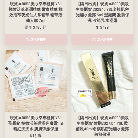
現貨🔥BOBO美妝🌹專櫃貨 YSL
【隔日出貨】現貨🔥BOBO美妝
極效活萃澎潤精華 嫩白精華 極
🌹專櫃貨 2028.10 YSL名模肌密
效活萃夜光仙人掌精華 精華液
光燦水凝露 5ml 聖羅蘭 妝前保
仙人掌 7ml
濕 妝前乳 水凝露
從
NT$ 180
起
NT$ 129
加入購物車
加入購物車
現貨🔥BOBO美妝🌹專櫃貨 YSL
【隔日出貨】現貨🔥BOBO美妝
聖羅蘭 極效活萃彈潤亮膚露1ml
🌹專櫃貨 效期2027.04 YSL 妝
粉紅澎澎水 肌膚彈嫩保濕
前乳40ml名模肌密光燦水凝露
妝前保濕
NT$ 18