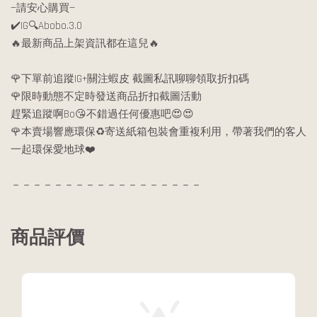
—請安心購買—
✔️IG🔍Abobo.3.0
🔥最新商品上架資訊都在這兒🔥
🌹下單前追蹤IG+關注蝦皮 截圖私訊聊聊領取折扣碼
🌹限時動態不定時發送商品折扣截圖活動
趕緊追蹤啊Bo😘不錯過任何優惠吧😍😍
🌹本賣場響應環保♻️寄送紙箱包裝會重複利用，帶著我們的客人
一起環保愛地球❤️
－－－－－－－－－－－－－－－－－－
商品評價