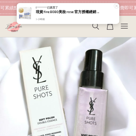
現在去購物！
可累績點數 下筆消費即可折抵
加入會員 消費即可累
E***********
已購買了
現貨:fire:BOBO美妝:rose:官方授權經銷 日本NIPPI 日本製100%純膠原蛋白胜肽白金版 1盒3袋(附5g湯匙) 易吸收
3 小時前