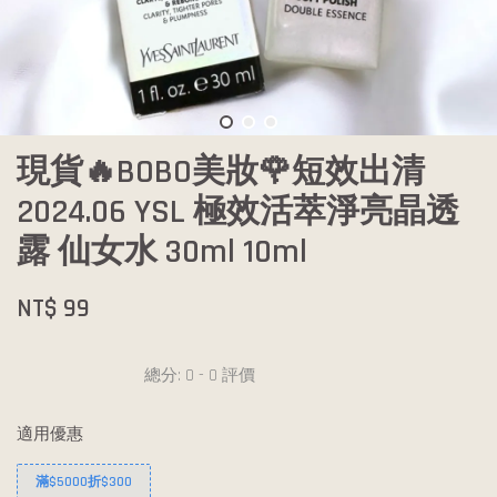
現貨🔥BOBO美妝🌹短效出清
2024.06 YSL 極效活萃淨亮晶透
露 仙女水 30ml 10ml
NT$ 99
總分:
0
-
0
評價
適用優惠
滿$5000折$300