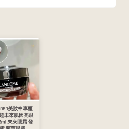
BOBO美妝🌹專櫃
 超未來肌因亮眼
5ml 未來眼霜 發
霜 蘭蔻眼霜