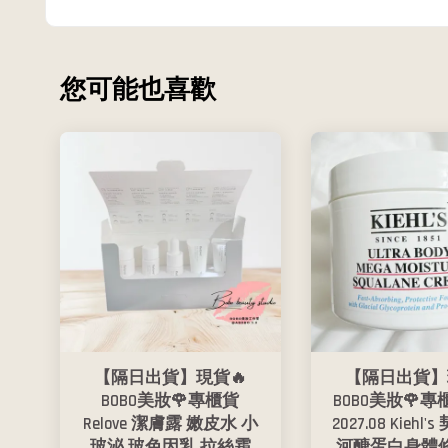
您可能也喜歡
【隔日出貨】現貨🔥
【隔日出貨】
BOBO美妝🌹專櫃貨
BOBO美妝🌹專
Relove 潔膚露 嫩皮水 小
2027.08 Kiehl
玻泌 玻色因乳 拉絲霜
河醣蛋白身體