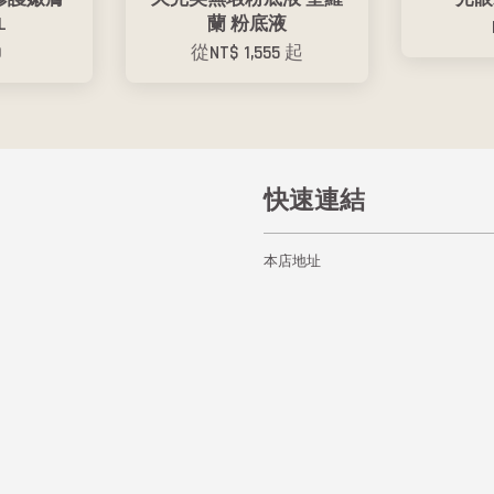
L
蘭 粉底液
9
從
NT$ 1,555
起
快速連結
本店地址