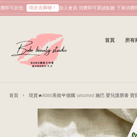
現在去購物！
即可折抵
加入會員 消費即可累績點數 下筆消費即
首頁
所有
›
首頁
現貨🔥BOBO美妝🌹德國 sebamed 施巴 嬰兒護唇膏 寶寶