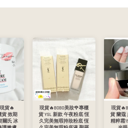
現貨🔥
現貨🔥BOBO美妝🌹專櫃
現貨🔥
櫃貨 效期
貨 YSL 新款 午夜粉底 恆
貨 蘭蔻
's 契爾氏 冰
久完美無瑕持妝粉底 恆
精粹霜1
修護嫩膚
久完美無瑕粉底液 聖羅
光眼