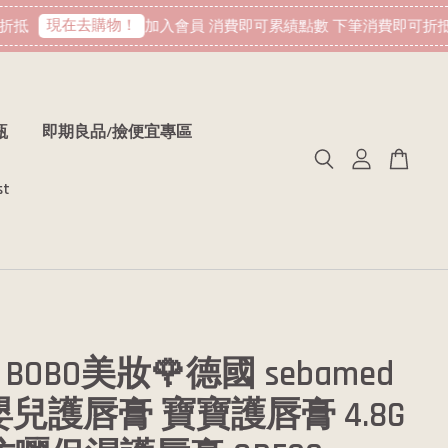
現在去購物！
抵
加入會員 消費即可累績點數 下筆消費即可折抵
瓶
即期良品/撿便宜專區
st
BOBO美妝🌹德國 sebamed
嬰兒護唇膏 寶寶護唇膏 4.8G