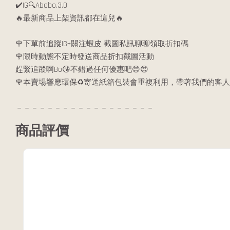
✔️IG🔍Abobo.3.0
🔥最新商品上架資訊都在這兒🔥
🌹下單前追蹤IG+關注蝦皮 截圖私訊聊聊領取折扣碼
🌹限時動態不定時發送商品折扣截圖活動
趕緊追蹤啊Bo😘不錯過任何優惠吧😍😍
🌹本賣場響應環保♻️寄送紙箱包裝會重複利用，帶著我們的客人
－－－－－－－－－－－－－－－－－－
商品評價