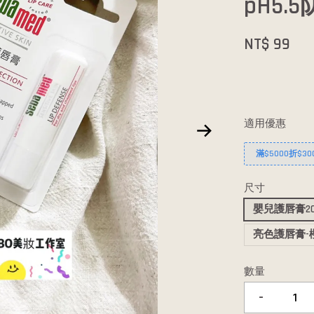
pH5.
NT$ 99
適用優惠
滿$5000折$30
尺寸
嬰兒護唇膏202
亮色護唇膏-櫻
數量
-