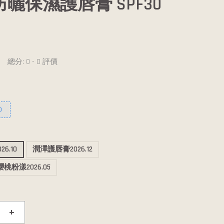
5防曬保濕護唇膏 SPF30
總分:
0
-
0
評價
0
6.10
潤澤護唇膏2026.12
桃粉漾2026.05
+