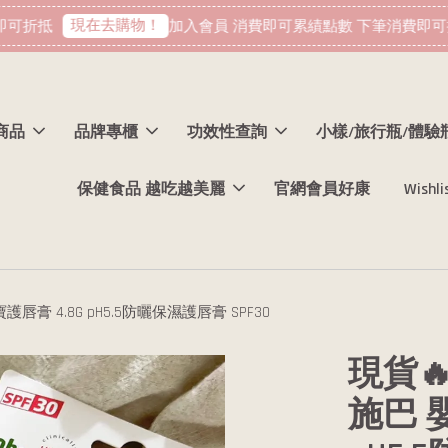
現在去購物！
可折抵
加入會員 消費即可累績點數 下筆消費即可折
商品
品牌專櫃
功效性查詢
小樣/旅行瓶/體驗
保健食品 越吃越美麗
官網會員好康
Wishli
護唇膏 4.8G pH5.5防曬保濕護唇膏 SPF30
現貨🔥
施巴 