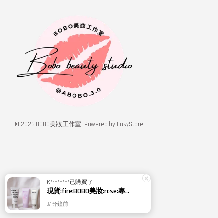
© 2026 BOBO美妝工作室. Powered by
EasyStore
K********
已購買了
現貨:fire:BOBO美妝:rose:專櫃貨 Relove 胺基酸私密潔淨你露 私密肌傳明酸潔淨精華凝露 120ml 私密洗
37 分鐘前