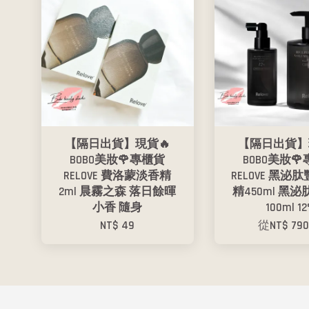
【隔日出貨】現貨🔥
【隔日出貨】
BOBO美妝🌹專櫃貨
BOBO美妝
RELOVE 費洛蒙淡香精
RELOVE 黑泌
2ml 晨霧之森 落日餘暉
精450ml 黑
小香 隨身
100ml 1
NT$ 49
從
NT$ 79