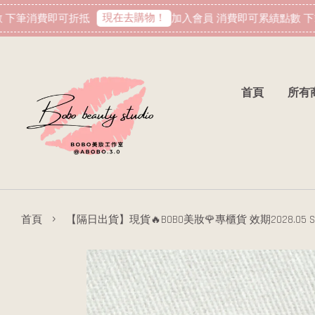
現在去購物！
下筆消費即可折抵
加入會員 消費即可累績點數 下筆
首頁
所有
›
首頁
【隔日出貨】現貨🔥BOBO美妝🌹專櫃貨 效期2028.05 SKII