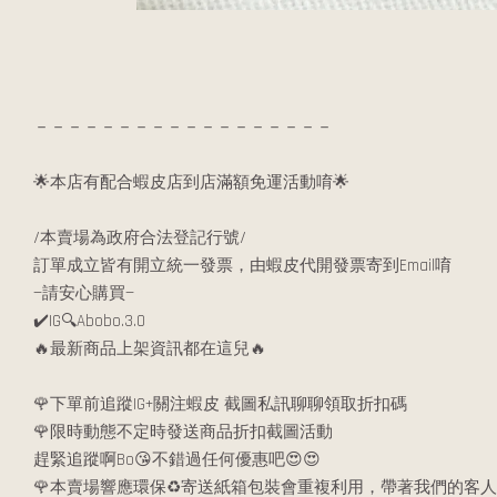
－－－－－－－－－－－－－－－－－－
🌟本店有配合蝦皮店到店滿額免運活動唷🌟
/本賣場為政府合法登記行號/
訂單成立皆有開立統一發票，由蝦皮代開發票寄到Email唷
—請安心購買—
✔️IG🔍Abobo.3.0
🔥最新商品上架資訊都在這兒🔥
🌹下單前追蹤IG+關注蝦皮 截圖私訊聊聊領取折扣碼
🌹限時動態不定時發送商品折扣截圖活動
趕緊追蹤啊Bo😘不錯過任何優惠吧😍😍
🌹本賣場響應環保♻️寄送紙箱包裝會重複利用，帶著我們的客人