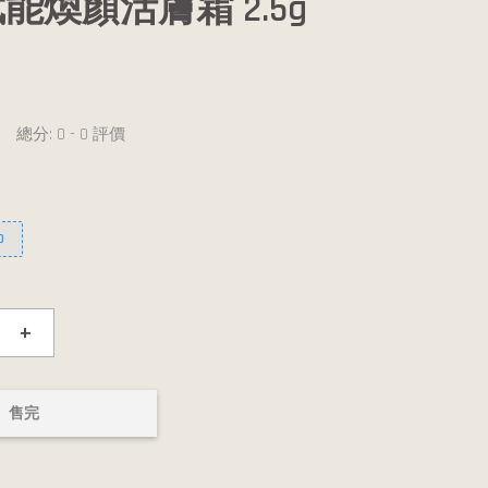
能煥顏活膚霜 2.5g
總分:
0
-
0
評價
0
+
售完