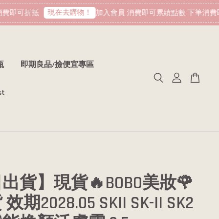
現在去購物！
費即可折抵
加入會員 消費即可累績點數 下筆消費即
瓶
即期良品/撿便宜專區
st
出貨】現貨🔥BOBO美妝🌹
期2028.05 SKII SK-II SK2