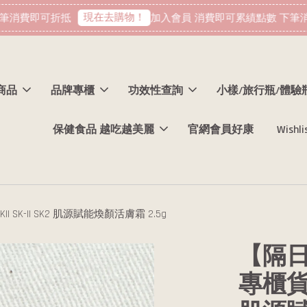
現在去購物！
消費即可折抵
加入會員 消費即可累績點數 下筆消
商品
品牌專櫃
功效性查詢
小樣/旅行瓶/體驗
保健食品 越吃越美麗
官網會員好康
Wishli
 SK-II SK2 肌源賦能煥顏活膚霜 2.5g
【隔日
專櫃貨 效