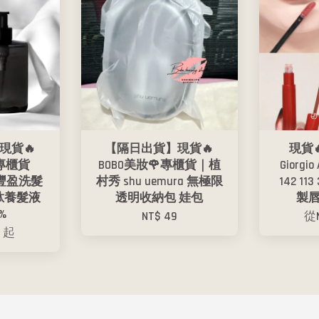
現貨🔥
【隔日出貨】現貨🔥
現貨
專櫃貨
BOBO美妝🌹專櫃貨｜植
Giorgi
肽豐盈洗髮
村秀 shu uemura 無極限
142 1
泌肽養髮液
透明收納包 娃包
製唇
2%
NT$ 49
從
0
起