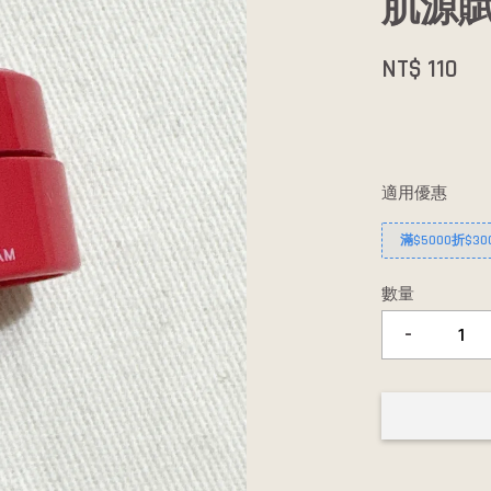
肌源賦
NT$ 110
適用優惠
滿$5000折$30
數量
-