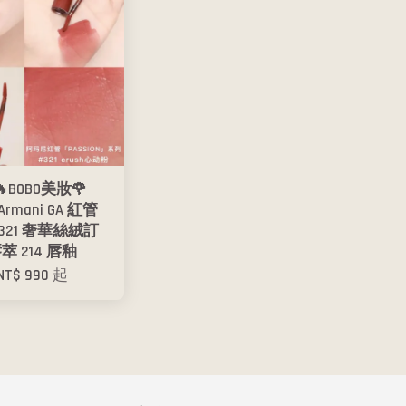
BOBO美妝🌹
o Armani GA 紅管
13 321 奢華絲絨訂
萃 214 唇釉
NT$ 990
起