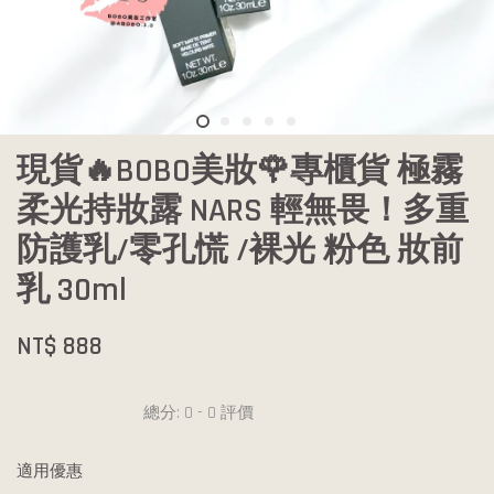
現貨🔥BOBO美妝🌹專櫃貨 極霧
柔光持妝露 NARS 輕無畏！多重
防護乳/零孔慌 /裸光 粉色 妝前
乳 30ml
NT$ 888
總分:
0
-
0
評價
適用優惠