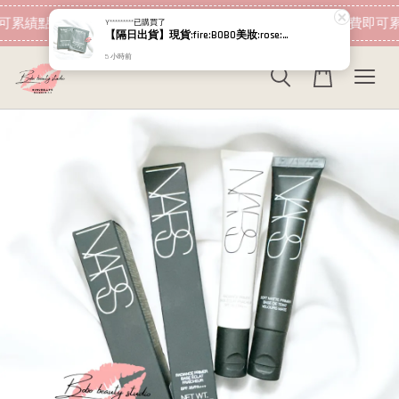
現在去購物！
可累績點數 下筆消費即可折抵
加入會員 消費即可累
Y*********
已購買了
【隔日出貨】現貨:fire:BOBO美妝:rose:專櫃貨 Relove 30秒私密肌弱酸面膜濕紙巾 獨立1入隨身包
5 小時前