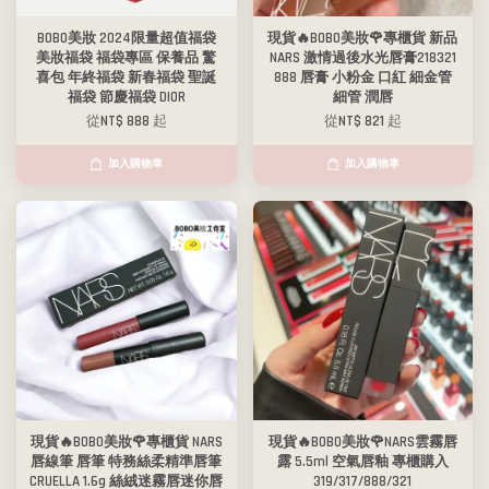
BOBO美妝 2024限量超值福袋
現貨🔥BOBO美妝🌹專櫃貨 新品
美妝福袋 福袋專區 保養品 驚
NARS 激情過後水光唇膏218321
喜包 年終福袋 新春福袋 聖誕
888 唇膏 小粉金 口紅 細金管
福袋 節慶福袋 DIOR
細管 潤唇
從
NT$ 888
起
從
NT$ 821
起
加入購物車
加入購物車
現貨🔥BOBO美妝🌹專櫃貨 NARS
現貨🔥BOBO美妝🌹NARS雲霧唇
唇線筆 唇筆 特務絲柔精準唇筆
露 5.5ml 空氣唇釉 專櫃購入
CRUELLA 1.6g 絲絨迷霧唇迷你唇
319/317/888/321