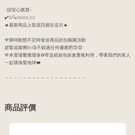
—請安心購買—
✔️IG🔍Abobo.3.0
🔥最新商品上架資訊都在這兒🔥
🌹限時動態不定時發送商品折扣截圖活動
趕緊追蹤啊Bo😘不錯過任何優惠吧😍😍
🌹本賣場響應環保♻️寄送紙箱包裝會重複利用，帶著我們的客人
一起環保愛地球❤️
－－－－－－－－－－－－－－－－－－
商品評價