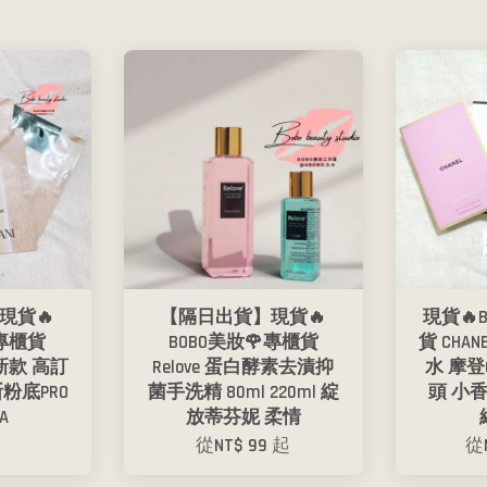
現貨🔥
【隔日出貨】現貨🔥
現貨🔥
專櫃貨
BOBO美妝🌹專櫃貨
貨 CHA
ni 新款 高訂
Relove 蛋白酵素去漬抑
水 摩登C
粉底PRO
菌手洗精 80ml 220ml 綻
頭 小
A
放蒂芬妮 柔情
從
NT$ 99
起
從