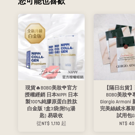
您可能也喜歡
現貨🔥BOBO美妝🌹官方
【隔日出貨】
授權經銷 日本NIPPI 日本
BOBO美妝
製100%純膠原蛋白胜肽
Giorgio Arma
白金版 1盒3袋(附5g湯
完美絲絨水慕斯
匙) 易吸收
試用包G
從
NT$ 1,110
起
NT$ 40