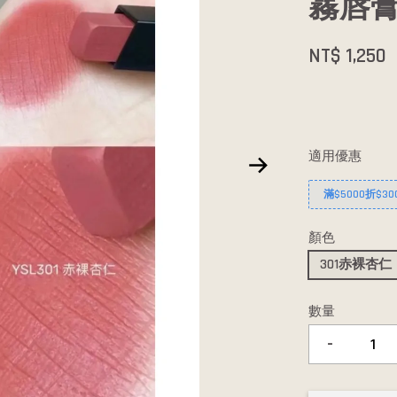
霧唇膏3
NT$ 1,250
適用優惠
滿$5000折$30
顏色
301赤裸杏仁
數量
-