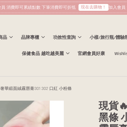
現在去購物！
 消費即可累績點數 下筆消費即可折抵
加入會員 消
商品
品牌專櫃
功效性查詢
小樣/旅行瓶/體驗
保健食品 越吃越美麗
官網會員好康
Wishli
315 奢華緞面絨霧唇膏301 302 口紅 小粉條
現貨🔥
黑條 小