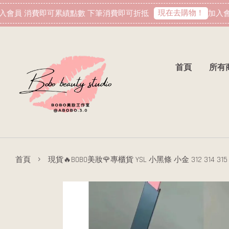
現在去購物！
會員 消費即可累績點數 下筆消費即可折抵
加入會員
首頁
所有
›
首頁
現貨🔥BOBO美妝🌹專櫃貨 YSL 小黑條 小金 312 314 