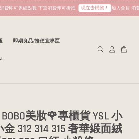
現在去購物！
費即可累績點數 下筆消費即可折抵
加入會員 消費即
瓶
即期良品/撿便宜專區
st
BOBO美妝🌹專櫃貨 YSL 小
金 312 314 315 奢華緞面絨