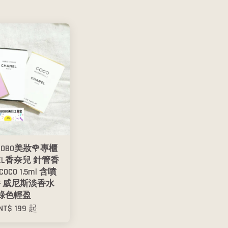
BOBO美妝🌹專櫃
NEL香奈兒 針管香
OCO 1.5ml 含噴
香 威尼斯淡香水
綠色輕盈
NT$ 199
起