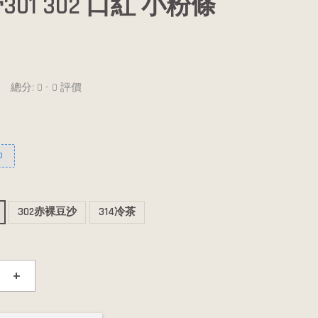
01 302 口紅 小粉條
總分:
0
-
0
評價
0
302赤裸豆沙
314冷茶
+