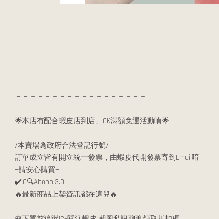
－－－－－－－－－－－－－－－－－－
🌟本店有配合蝦皮店到店、OK滿額免運活動唷🌟
/本賣場為政府合法登記行號/
訂單成立皆有開立統一發票，由蝦皮代開發票寄到Email唷
—請安心購買—
✔️IG🔍Abobo.3.0
🔥最新商品上架資訊都在這兒🔥
🌹下單前追蹤IG+關注蝦皮 截圖私訊聊聊領取折扣碼