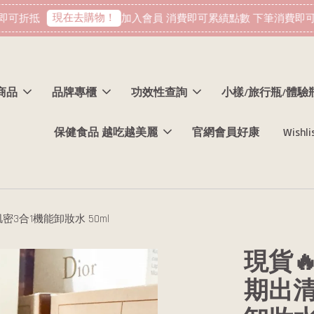
現在去購物！
可折抵
加入會員 消費即可累績點數 下筆消費即可折
商品
品牌專櫃
功效性查詢
小樣/旅行瓶/體驗
保健食品 越吃越美麗
官網會員好康
Wishli
模肌密3合1機能卸妝水 50ml
現貨🔥
期出清 