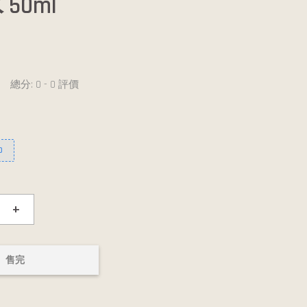
50ml
總分:
0
-
0
評價
0
+
售完