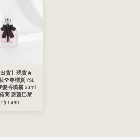
出貨】現貨🔥
妝🌹專櫃貨 YSL
髮香噴霧 30ml
 聖羅蘭 慾望巴黎
NT$ 1,480