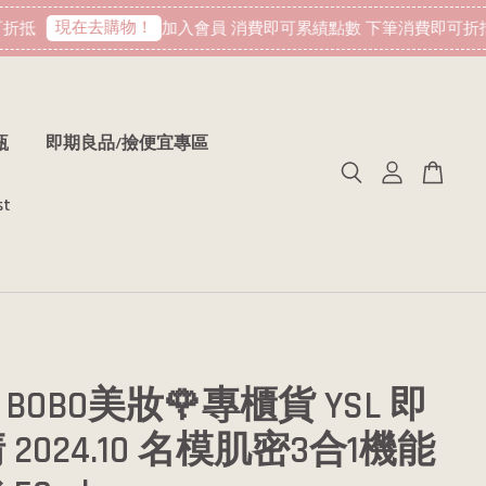
現在去購物！
抵
加入會員 消費即可累績點數 下筆消費即可折抵
瓶
即期良品/撿便宜專區
st
BOBO美妝🌹專櫃貨 YSL 即
2024.10 名模肌密3合1機能