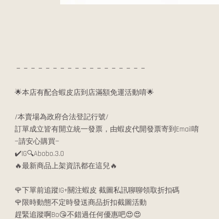
－－－－－－－－－－－－－－－－－－
🌟本店有配合蝦皮店到店滿額免運活動唷🌟
/本賣場為政府合法登記行號/
訂單成立皆有開立統一發票，由蝦皮代開發票寄到Email唷
—請安心購買—
✔️IG🔍Abobo.3.0
🔥最新商品上架資訊都在這兒🔥
🌹下單前追蹤IG+關注蝦皮 截圖私訊聊聊領取折扣碼
🌹限時動態不定時發送商品折扣截圖活動
趕緊追蹤啊Bo😘不錯過任何優惠吧😍😍