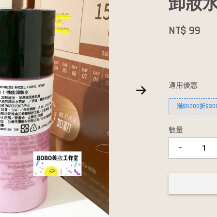
卸妝水 
NT$ 99
適用優惠
滿$5000折$30
數量
-