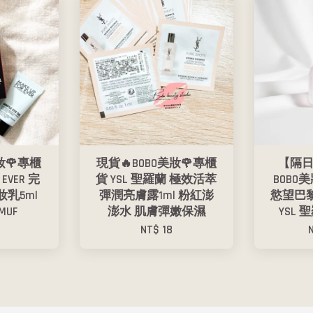
妝🌹專櫃
現貨🔥BOBO美妝🌹專櫃
【隔日
 EVER 完
貨 YSL 聖羅蘭 極效活萃
BOBO美
乳5ml
彈潤亮膚露1ml 粉紅澎
慾望巴黎
MUF
澎水 肌膚彈嫩保濕
YSL
NT$ 18