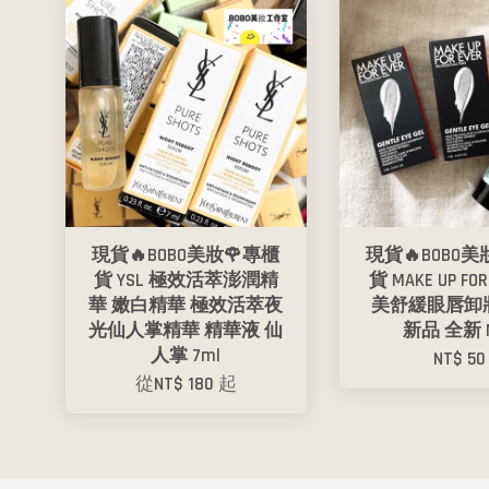
現貨🔥BOBO美妝🌹專櫃
現貨🔥BOBO美
貨 YSL 極效活萃澎潤精
貨 MAKE UP FOR
華 嫩白精華 極效活萃夜
美舒緩眼唇卸妝
光仙人掌精華 精華液 仙
新品 全新 
人掌 7ml
NT$ 50
從
NT$ 180
起