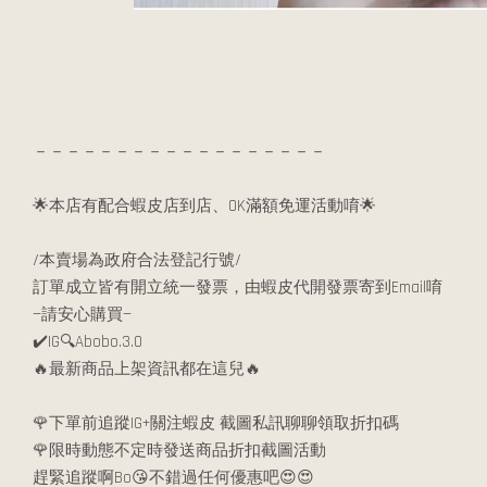
－－－－－－－－－－－－－－－－－－
🌟本店有配合蝦皮店到店、OK滿額免運活動唷🌟
/本賣場為政府合法登記行號/
訂單成立皆有開立統一發票，由蝦皮代開發票寄到Email唷
—請安心購買—
✔️IG🔍Abobo.3.0
🔥最新商品上架資訊都在這兒🔥
🌹下單前追蹤IG+關注蝦皮 截圖私訊聊聊領取折扣碼
🌹限時動態不定時發送商品折扣截圖活動
趕緊追蹤啊Bo😘不錯過任何優惠吧😍😍