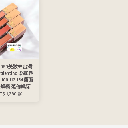
BOBO美妝🌹台灣
alentino 柔霧唇
 100 113 154霧面
唇頰霜 范倫鐵諾
T$ 1,380
起