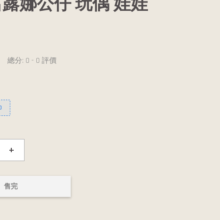
露娜公仔 玩偶 娃娃
總分:
0
-
0
評價
0
+
售完