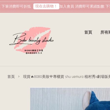
現在去購物！
下筆消費即可折抵
加入會員 消費即可累績點數 下筆
首頁
所有
›
首頁
現貨🔥BOBO美妝🌹專櫃貨 shu uemura 植村秀x