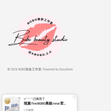
© 2026 BOBO美妝工作室. Powered by
EasyStore
H******
已購買了
現貨:fire:BOBO美妝:rose:官方授權經銷 日本NIPPI 日本製100%純膠原蛋白胜肽白金版 1盒3袋(附5g湯匙) 易吸收
5 分鐘前