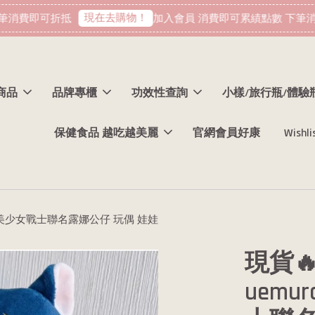
現在去購物！
消費即可折抵
加入會員 消費即可累績點數 下筆消
商品
品牌專櫃
功效性查詢
小樣/旅行瓶/體驗
保健食品 越吃越美麗
官網會員好康
Wishli
劇場版美少女戰士聯名露娜公仔 玩偶 娃娃
現貨🔥
uem