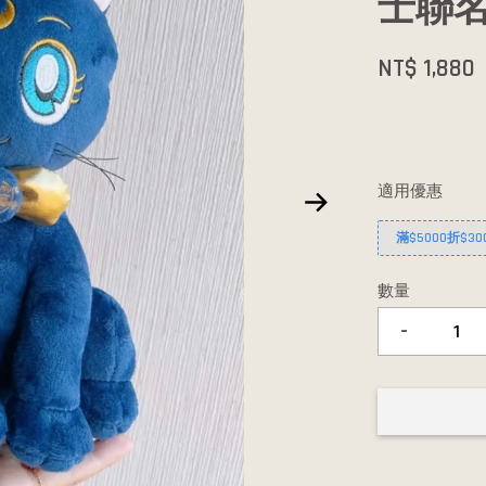
士聯名
NT$ 1,880
適用優惠
滿$5000折$30
數量
-