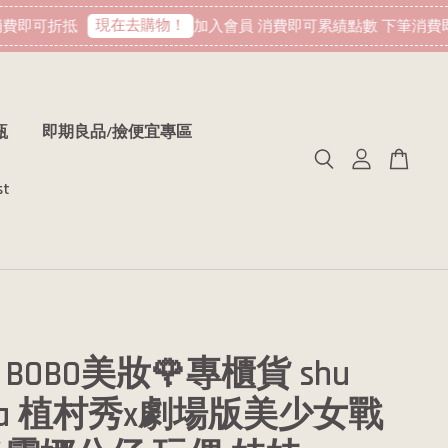
現在去購物！
費即可折抵
加入會員 消費即可累績點數 下筆消費即
瓶
即期良品/撿便宜專區
st
BOBO美妝🌹專櫃貨 shu
ura 植村秀x劇場版美少女戰