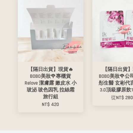
【隔日出貨】現貨🔥
【隔日出貨】
BOBO美妝🌹專櫃貨
BOBO美妝🌹公
Relove 潔膚露 嫩皮水 小
彤生醫 玄彬代
玻泌 玻色因乳 拉絲霜
3.0頂級膠原飲1
旅行組
從
NT$ 28
NT$ 420