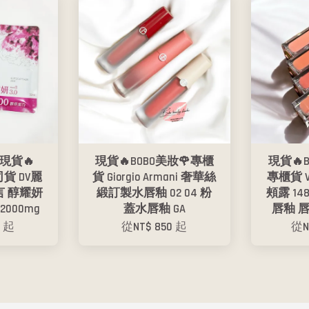
現貨🔥
現貨🔥BOBO美妝🌹專櫃
現貨🔥
司貨 DV麗
貨 Giorgio Armani 奢華絲
專櫃貨 V
言 醇耀妍
緞訂製水唇釉 02 04 粉
頰露 148
2000mg
蓋水唇釉 GA
唇釉 
0
起
從
NT$ 850
起
從
N