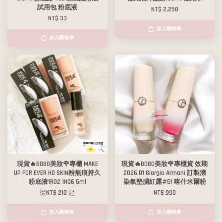
試用包 粉底液
NT$ 2,250
NT$ 33
加入購物車
加入購物車
現貨🔥BOBO美妝🌹專櫃 MAKE
現貨🔥BOBO美妝🌹專櫃貨 效期
UP FOR EVER HD SKIN粉無痕持久
2026.01 Giorgio Armani 訂製漂
粉底液1R02 1N06 5ml
染氣墊腮紅露#51 喀什米爾粉
從
NT$ 210
起
NT$ 990
加入購物車
加入購物車