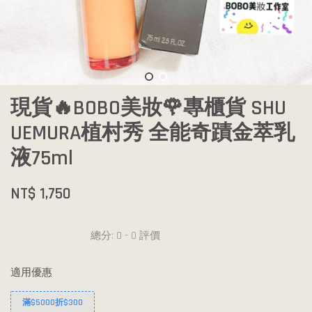
現貨🔥BOBO美妝🌹專櫃貨 SHU
UEMURA植村秀 全能奇蹟金萃乳
液75ml
NT$ 1,750
總分:
0
-
0
評價
適用優惠
滿$5000折$300