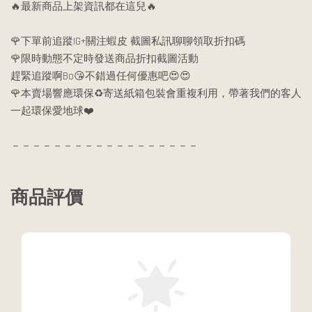
🔥最新商品上架資訊都在這兒🔥
🌹下單前追蹤IG+關注蝦皮 截圖私訊聊聊領取折扣碼
🌹限時動態不定時發送商品折扣截圖活動
趕緊追蹤啊Bo😘不錯過任何優惠吧😍😍
🌹本賣場響應環保♻️寄送紙箱包裝會重複利用，帶著我們的客人
一起環保愛地球❤️
－－－－－－－－－－－－－－－－－－
商品評價