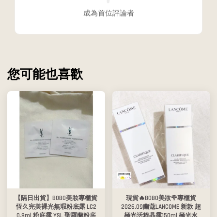
成為首位評論者
您可能也喜歡
【隔日出貨】BOBO美妝專櫃貨
現貨🔥BOBO美妝🌹專櫃貨
恆久完美裸光無瑕粉底露 LC2
2026.09蘭蔻LANCOME 新款 超
0.8ml 粉底露 YSL 聖羅蘭粉底
極光活粹晶露150ml 極光水