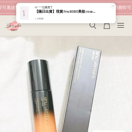
現在去購物！
可累績點數 下筆消費即可折抵
加入會員 消費即可
W******
已購買了
【隔日出貨】現貨:fire:BOBO美妝:rose:專櫃貨 Dior 迪奧 粉漾果凍唇蜜
3 小時前