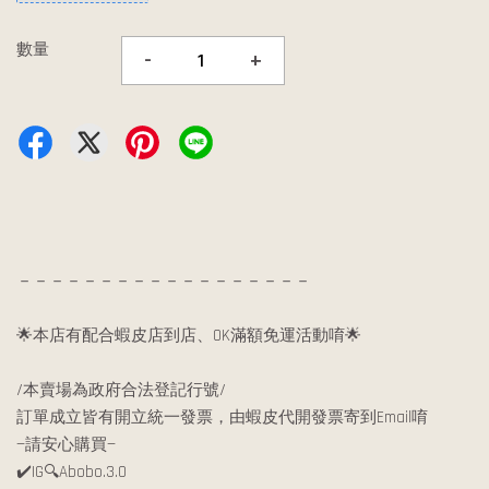
數量
-
+
－－－－－－－－－－－－－－－－－－
🌟本店有配合蝦皮店到店、OK滿額免運活動唷🌟
/本賣場為政府合法登記行號/
訂單成立皆有開立統一發票，由蝦皮代開發票寄到Email唷
—請安心購買—
✔️IG🔍Abobo.3.0