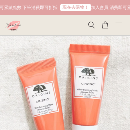
現貨:fire:BOBO美妝:rose:官方授權經銷 日本NIPPI 日本製100%純膠原蛋白胜肽白金版 1盒3袋(附5g湯匙) 易吸收
現在去購物！
可累績點數 下筆消費即可折抵
加入會員 消費即可累
8 小時前