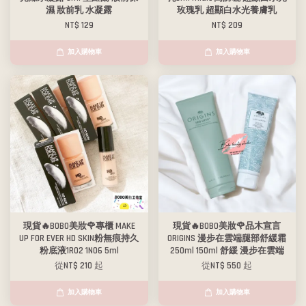
濕 妝前乳 水凝露
玫瑰乳 超顯白水光養膚乳
NT$ 129
NT$ 209
加入購物車
加入購物車
現貨🔥BOBO美妝🌹專櫃 MAKE
現貨🔥BOBO美妝🌹品木宣言
UP FOR EVER HD SKIN粉無痕持久
ORIGINS 漫步在雲端腿部舒緩霜
粉底液1R02 1N06 5ml
250ml 150ml 舒緩 漫步在雲端
從
NT$ 210
起
從
NT$ 550
起
加入購物車
加入購物車