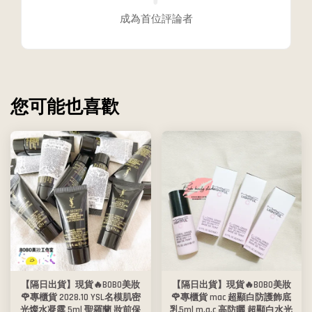
成為首位評論者
您可能也喜歡
【隔日出貨】現貨🔥BOBO美妝
【隔日出貨】現貨🔥BOBO美妝
🌹專櫃貨 2028.10 YSL名模肌密
🌹專櫃貨 mac 超顯白防護飾底
光燦水凝露 5ml 聖羅蘭 妝前保
乳5ml m.a.c 高防曬 超顯白水光