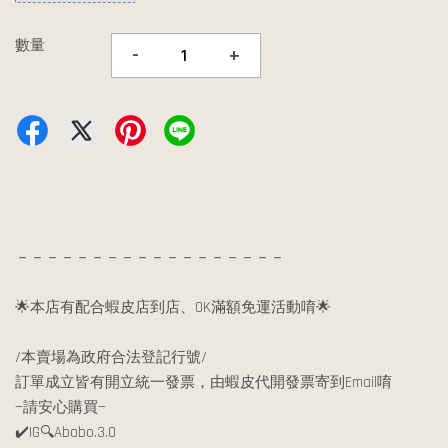
數量
-
+
－－－－－－－－－－－－－－－－－－
🌟本店有配合蝦皮店到店、OK滿額免運活動唷🌟
/本賣場為政府合法登記行號/
訂單成立皆有開立統一發票，由蝦皮代開發票寄到Email唷
—請安心購買—
✔️IG🔍Abobo.3.0