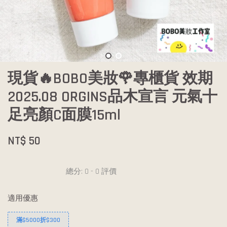
現貨🔥BOBO美妝🌹專櫃貨 效期
2025.08 ORGINS品木宣言 元氣十
足亮顏C面膜15ml
NT$ 50
總分:
0
-
0
評價
適用優惠
滿$5000折$300