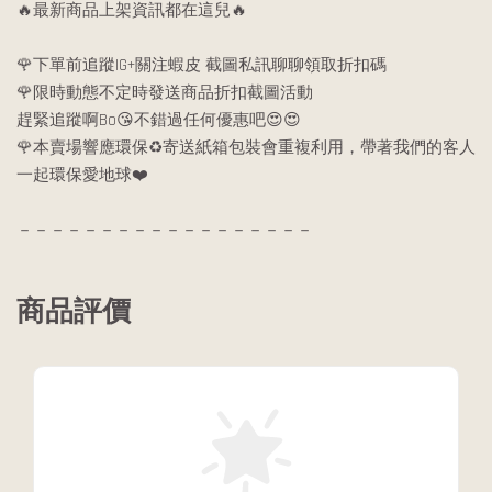
🔥最新商品上架資訊都在這兒🔥
🌹下單前追蹤IG+關注蝦皮 截圖私訊聊聊領取折扣碼
🌹限時動態不定時發送商品折扣截圖活動
趕緊追蹤啊Bo😘不錯過任何優惠吧😍😍
🌹本賣場響應環保♻️寄送紙箱包裝會重複利用，帶著我們的客人
一起環保愛地球❤️
－－－－－－－－－－－－－－－－－－
商品評價