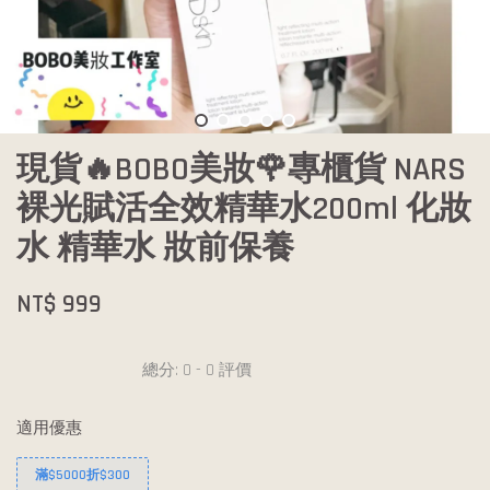
現貨🔥BOBO美妝🌹專櫃貨 NARS
裸光賦活全效精華水200ml 化妝
水 精華水 妝前保養
NT$ 999
總分:
0
-
0
評價
適用優惠
滿$5000折$300