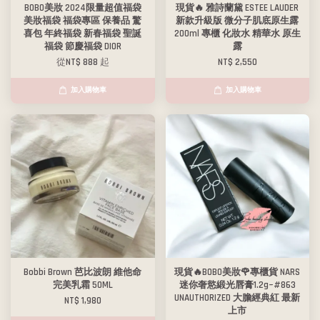
BOBO美妝 2024限量超值福袋
現貨🔥 雅詩蘭黛 ESTEE LAUDER
美妝福袋 福袋專區 保養品 驚
新款升級版 微分子肌底原生露
喜包 年終福袋 新春福袋 聖誕
200ml 專櫃 化妝水 精華水 原生
福袋 節慶福袋 DIOR
露
從
NT$ 888
起
NT$ 2,550
加入購物車
加入購物車
Bobbi Brown 芭比波朗 維他命
現貨🔥BOBO美妝🌹專櫃貨 NARS
完美乳霜 50ML
迷你奢慾緞光唇膏1.2g~#863
UNAUTHORIZED 大膽經典紅 最新
NT$ 1,980
上市