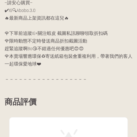
—請安心購買—
✔️IG🔍Abobo.3.0
🔥最新商品上架資訊都在這兒🔥
🌹下單前追蹤IG+關注蝦皮 截圖私訊聊聊領取折扣碼
🌹限時動態不定時發送商品折扣截圖活動
趕緊追蹤啊Bo😘不錯過任何優惠吧😍😍
🌹本賣場響應環保♻️寄送紙箱包裝會重複利用，帶著我們的客人
一起環保愛地球❤️
－－－－－－－－－－－－－－－－－－
商品評價