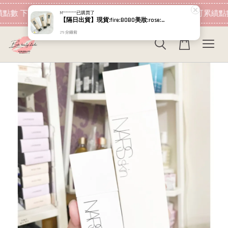
現在去購物！
點數 下筆消費即可折抵
加入會員 消費即可累績點數
M*********
已購買了
【隔日出貨】現貨:fire:BOBO美妝:rose:專櫃貨 植村秀 無極限超持久輕粉底 小方瓶PLUS 664 5ml
29 分鐘前