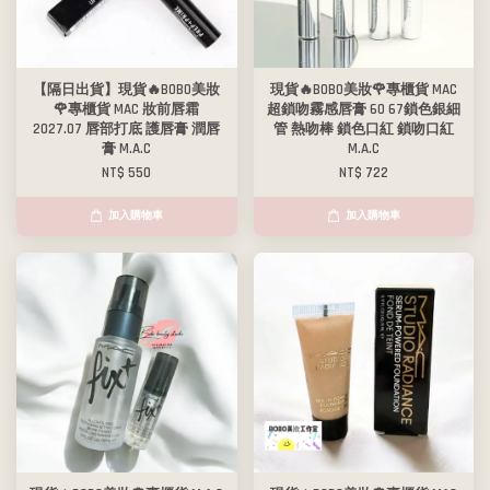
【隔日出貨】現貨🔥BOBO美妝
現貨🔥BOBO美妝🌹專櫃貨 MAC
🌹專櫃貨 MAC 妝前唇霜
超鎖吻霧感唇膏 60 67鎖色銀細
2027.07 唇部打底 護唇膏 潤唇
管 熱吻棒 鎖色口紅 鎖吻口紅
膏 M.A.C
M.A.C
NT$ 550
NT$ 722
加入購物車
加入購物車