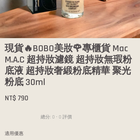
現貨🔥BOBO美妝🌹專櫃貨 Mac
M.A.C 超持妝濾鏡 超持妝無瑕粉
底液 超持妝奢緞粉底精華 聚光
粉底 30ml
NT$ 790
總分:
0
-
0
評價
適用優惠