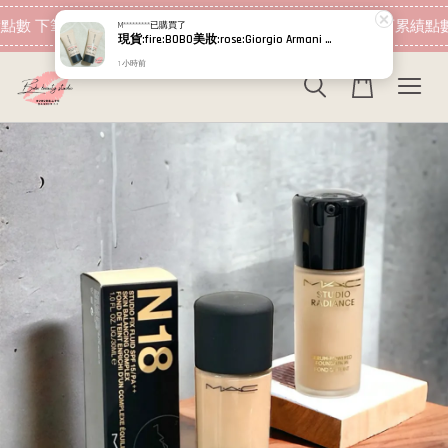
現在去購物！
點數 下筆消費即可折抵
加入會員 消費即可累績點數
M*********
已購買了
現貨:fire:BOBO美妝:rose:Giorgio Armani 高訂完美絲絨水慕斯粉底PRO 5ml 超持妝絲絨水慕斯 小樣 GA
1 小時前