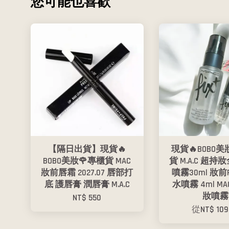
您可能也喜歡
【隔日出貨】現貨🔥
現貨🔥BOBO美
BOBO美妝🌹專櫃貨 MAC
貨 M.A.C 超
妝前唇霜 2027.07 唇部打
噴霧30ml 妝前
底 護唇膏 潤唇膏 M.A.C
水噴霧 4ml M
妝噴霧
NT$ 550
從
NT$ 10