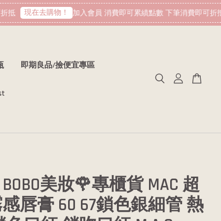
現在去購物！
抵
加入會員 消費即可累績點數 下筆消費即可折抵
瓶
即期良品/撿便宜專區
st
BOBO美妝🌹專櫃貨 MAC 超
感唇膏 60 67鎖色銀細管 熱