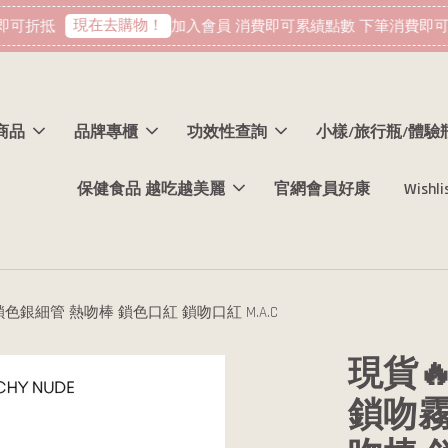
現在去購物！
可折抵
加入會員 消費即可累績點數 下筆消費即可折
商品
品牌專櫃
功效性查詢
小樣/旅行瓶/體驗
保健食品 越吃越美麗
官網會員好康
Wishli
7鎖色銀細管 熱吻棒 鎖色口紅 鎖吻口紅 M.A.C
現貨🔥
鎖吻霧