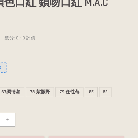
鎖色口紅 鎖吻口紅 M.A.C
總分:
0
-
0
評價
0
67調情咖
78 紫撒野
79 任性莓
85
52
+