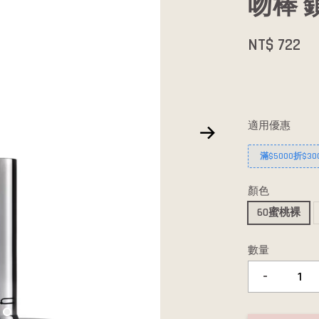
吻棒 
NT$ 722
適用優惠
滿$5000折$30
顏色
60蜜桃裸
數量
-