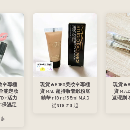
妝🌹專櫃
現貨🔥BOBO美妝🌹專櫃
現貨🔥
持妝全能定妝
貨 MAC 超持妝奢緞粉底
貨 M.A.
FIX+活力
精華 n18 nc15 5ml M.A.C
遮瑕刷 
AC保濕定
從
NT$ 210
起
9
起