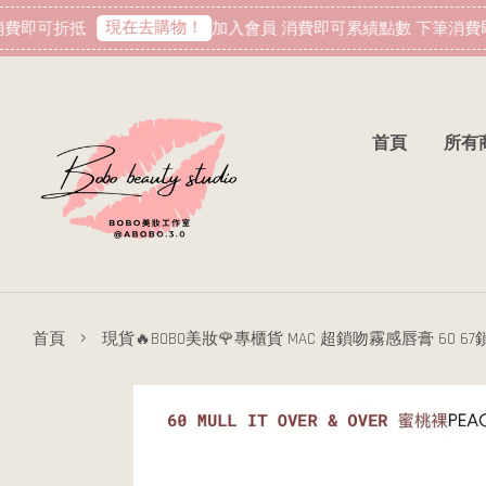
現在去購物！
費即可折抵
加入會員 消費即可累績點數 下筆消費即
首頁
所有
›
首頁
現貨🔥BOBO美妝🌹專櫃貨 MAC 超鎖吻霧感唇膏 60 6