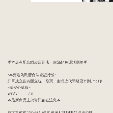
－－－－－－－－－－－－－－－－－－
🌟本店有配合蝦皮店到店、OK滿額免運活動唷🌟
/本賣場為政府合法登記行號/
訂單成立皆有開立統一發票，由蝦皮代開發票寄到Email唷
—請安心購買—
✔️IG🔍Abobo.3.0
🔥最新商品上架資訊都在這兒🔥
🌹下單前追蹤IG+關注蝦皮 截圖私訊聊聊領取折扣碼