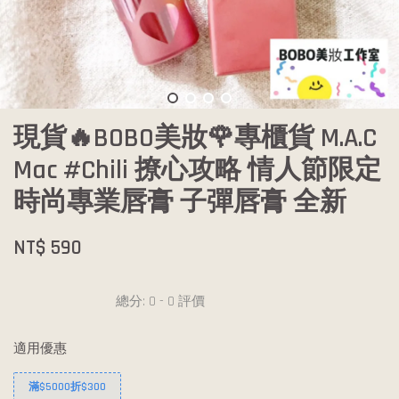
現貨🔥BOBO美妝🌹專櫃貨 M.A.C
Mac #Chili 撩心攻略 情人節限定
時尚專業唇膏 子彈唇膏 全新
NT$ 590
總分:
0
-
0
評價
適用優惠
滿$5000折$300