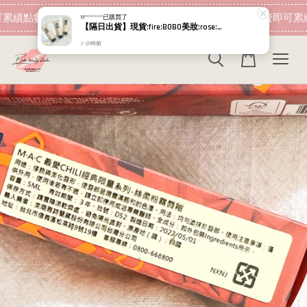
現在去購物！
累績點數 下筆消費即可折抵
加入會員 消費即可累績
M*********
已購買了
【隔日出貨】現貨:fire:BOBO美妝:rose:專櫃貨 植村秀 無極限超持久輕粉底 小方瓶PLUS 664 5ml
2 小時前