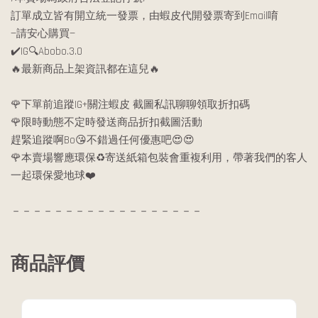
訂單成立皆有開立統一發票，由蝦皮代開發票寄到Email唷
—請安心購買—
✔️IG🔍Abobo.3.0
🔥最新商品上架資訊都在這兒🔥
🌹下單前追蹤IG+關注蝦皮 截圖私訊聊聊領取折扣碼
🌹限時動態不定時發送商品折扣截圖活動
趕緊追蹤啊Bo😘不錯過任何優惠吧😍😍
🌹本賣場響應環保♻️寄送紙箱包裝會重複利用，帶著我們的客人
一起環保愛地球❤️
－－－－－－－－－－－－－－－－－－
商品評價