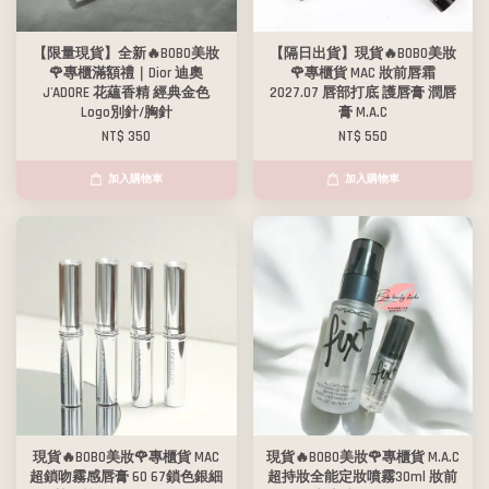
【限量現貨】全新🔥BOBO美妝
【隔日出貨】現貨🔥BOBO美妝
🌹專櫃滿額禮｜Dior 迪奧
🌹專櫃貨 MAC 妝前唇霜
J'ADORE 花蘊香精 經典金色
2027.07 唇部打底 護唇膏 潤唇
Logo別針/胸針
膏 M.A.C
NT$ 350
NT$ 550
加入購物車
加入購物車
現貨🔥BOBO美妝🌹專櫃貨 MAC
現貨🔥BOBO美妝🌹專櫃貨 M.A.C
超鎖吻霧感唇膏 60 67鎖色銀細
超持妝全能定妝噴霧30ml 妝前