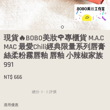
現貨🔥BOBO美妝🌹專櫃貨 M.A.C
MAC 最愛Chili經典限量系列唇膏
絲柔粉霧唇釉 唇釉 小辣椒家族
991
NT$ 666
總分:
0
-
0
評價
適用優惠