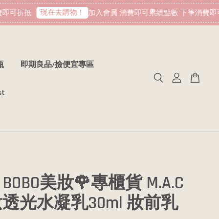
現在去購物！
可折抵
加入會員 消費即可累績點數 下筆消費即可
瓶
即期良品/撿便宜專區
st
BOBO美妝🌹專櫃貨 M.A.C
透光水凝乳30ml 妝前乳