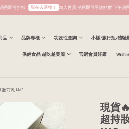
現在去購物！
費即可折抵
加入會員 消費即可累績點數 下筆消費即
商品
品牌專櫃
功效性查詢
小樣/旅行瓶/體驗
保健食品 越吃越美麗
官網會員好康
Wishli
 妝前乳 MAC
現貨🔥
超持妝