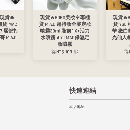
現貨🔥
現貨🔥BOBO美妝🌹專櫃
現貨🔥
櫃貨 MAC
貨 M.A.C 超持妝全能定妝
貨 YS
07 唇部打
噴霧30ml 妝前FIX+活力
華 嫩白
 M.A.C
水噴霧 4ml MAC保濕定
光仙人掌
妝噴霧
0
從
NT$ 109
起
從
快速連結
本店地址