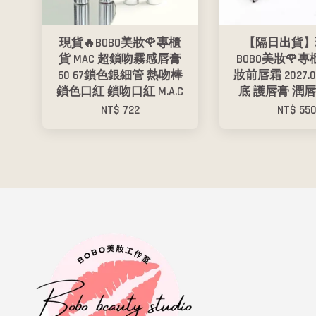
現貨🔥BOBO美妝🌹專櫃
【隔日出貨】
貨 MAC 超鎖吻霧感唇膏
BOBO美妝🌹專
60 67鎖色銀細管 熱吻棒
妝前唇霜 2027.
鎖色口紅 鎖吻口紅 M.A.C
底 護唇膏 潤唇膏
NT$ 722
NT$ 55