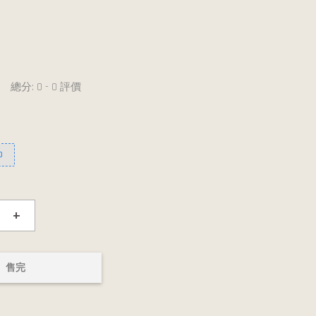
總分:
0
-
0
評價
0
+
售完