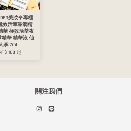
BOBO美妝🌹專櫃
L 極效活萃澎潤精
精華 極效活萃夜
精華 精華液 仙
人掌 7ml
NT$ 180
起
關注我們
Instagram
Line