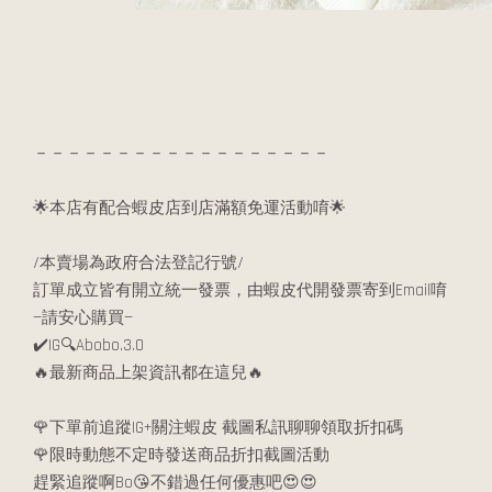
－－－－－－－－－－－－－－－－－－
🌟本店有配合蝦皮店到店滿額免運活動唷🌟
/本賣場為政府合法登記行號/
訂單成立皆有開立統一發票，由蝦皮代開發票寄到Email唷
—請安心購買—
✔️IG🔍Abobo.3.0
🔥最新商品上架資訊都在這兒🔥
🌹下單前追蹤IG+關注蝦皮 截圖私訊聊聊領取折扣碼
🌹限時動態不定時發送商品折扣截圖活動
趕緊追蹤啊Bo😘不錯過任何優惠吧😍😍