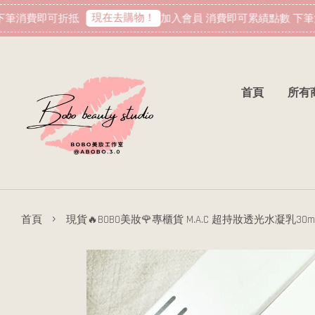
現在去購物！
筆消費即可折抵
加入會員 消費即可累績點數 下筆消
首頁
所有
›
首頁
現貨🔥BOBO美妝🌹專櫃貨 M.A.C 超持妝透光水凝乳30ml