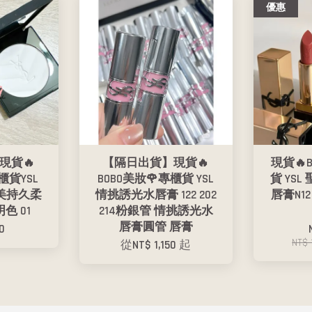
優惠
現貨🔥
【隔日出貨】現貨🔥
現貨🔥
櫃貨YSL
BOBO美妝🌹專櫃貨 YSL
貨 YS
美持久柔
情挑誘光水唇膏 122 202
唇膏N1
色 01
214粉銀管 情挑誘光水
唇膏圓管 唇膏
0
NT$ 
從
NT$ 1,150
起