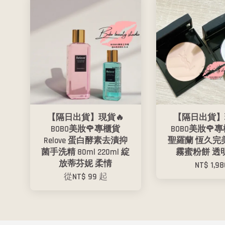
【隔日出貨】現貨🔥
【隔日出貨】
BOBO美妝🌹專櫃貨
BOBO美妝🌹專
Relove 蛋白酵素去漬抑
聖羅蘭 恆久完
菌手洗精 80ml 220ml 綻
霧蜜粉餅 透明
放蒂芬妮 柔情
NT$ 1,98
從
NT$ 99
起