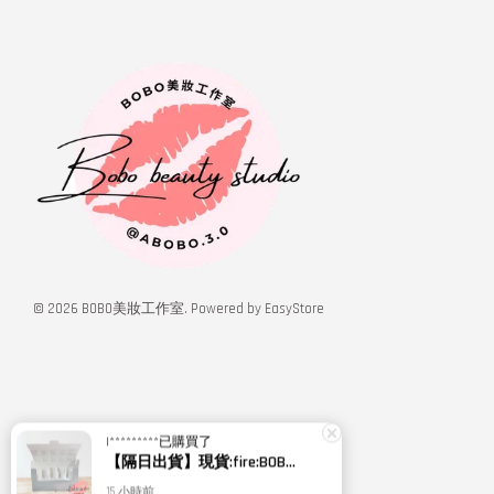
© 2026 BOBO美妝工作室. Powered by
EasyStore
I*********
已購買了
【隔日出貨】現貨:fire:BOBO美妝:rose:專櫃貨 Relove 潔膚露 嫩皮水 小玻泌 玻色因乳 拉絲霜 旅行組
15 小時前