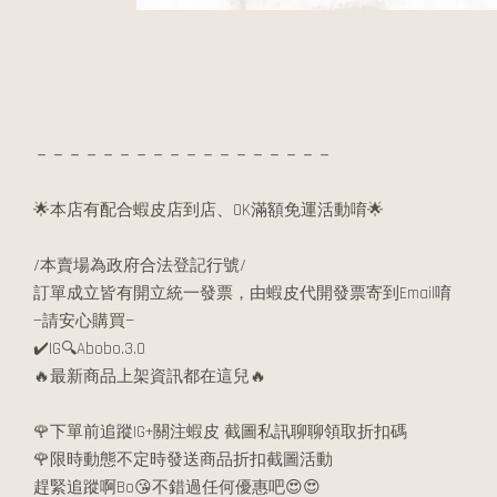
－－－－－－－－－－－－－－－－－－
🌟本店有配合蝦皮店到店、OK滿額免運活動唷🌟
/本賣場為政府合法登記行號/
訂單成立皆有開立統一發票，由蝦皮代開發票寄到Email唷
—請安心購買—
✔️IG🔍Abobo.3.0
🔥最新商品上架資訊都在這兒🔥
🌹下單前追蹤IG+關注蝦皮 截圖私訊聊聊領取折扣碼
🌹限時動態不定時發送商品折扣截圖活動
趕緊追蹤啊Bo😘不錯過任何優惠吧😍😍