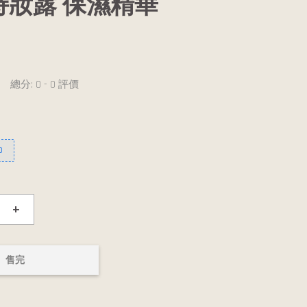
持妝露 保濕精華
總分:
0
-
0
評價
0
+
售完