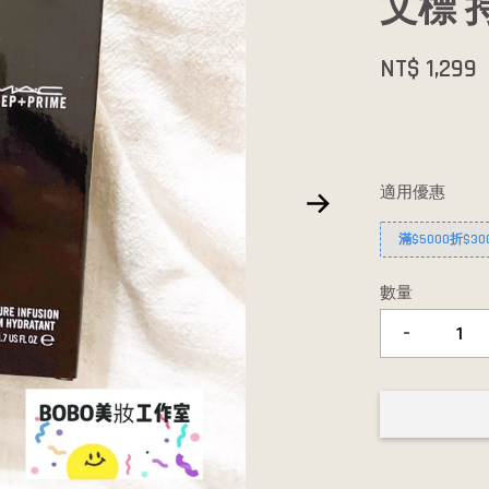
文標 
NT$ 1,299
適用優惠
滿$5000折$30
數量
-