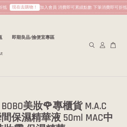
現在去購物！
抵
加入會員 消費即可累績點數 下筆消費即可折抵
瓶
即期良品/撿便宜專區
st
BOBO美妝🌹專櫃貨 M.A.C
間保濕精華液 50ml MAC中