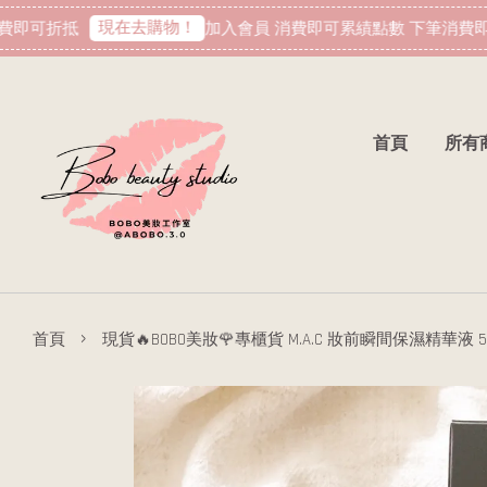
現在去購物！
即可折抵
加入會員 消費即可累績點數 下筆消費即可
首頁
所有
›
首頁
現貨🔥BOBO美妝🌹專櫃貨 M.A.C 妝前瞬間保濕精華液 