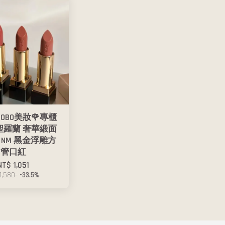
BOBO美妝🌹專櫃
L 聖羅蘭 奢華緞面
2 NM 黑金浮雕方
管口紅
NT$ 1,051
1,580
-33.5%