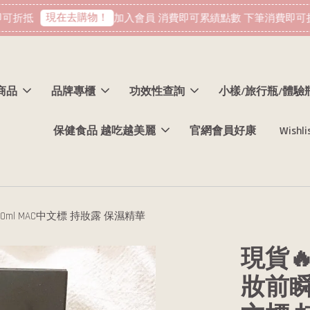
現在去購物！
折抵
加入會員 消費即可累績點數 下筆消費即可折
商品
品牌專櫃
功效性查詢
小樣/旅行瓶/體驗
保健食品 越吃越美麗
官網會員好康
Wishli
50ml MAC中文標 持妝露 保濕精華
現貨🔥
妝前瞬