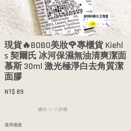
現貨🔥BOBO美妝🌹專櫃貨 Kiehl
s 契爾氏 冰河保濕無油清爽潔面
慕斯 30ml 激光極淨白去角質潔
面膠
NT$ 89
總分:
0
-
0
評價
適用優惠