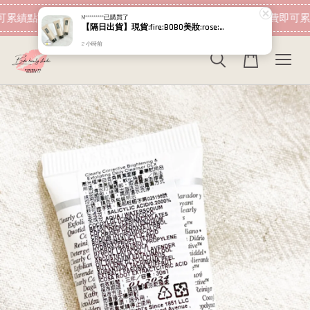
現在去購物！
可累績點數 下筆消費即可折抵
加入會員 消費即可累
M*********
已購買了
【隔日出貨】現貨:fire:BOBO美妝:rose:專櫃貨 植村秀 無極限超持久輕粉底 小方瓶PLUS 664 5ml
2 小時前