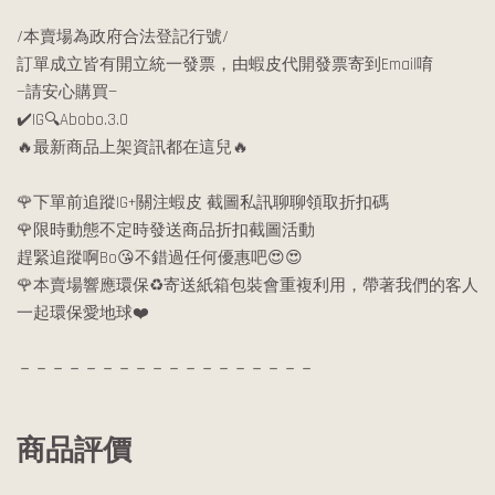
/本賣場為政府合法登記行號/
訂單成立皆有開立統一發票，由蝦皮代開發票寄到Email唷
—請安心購買—
✔️IG🔍Abobo.3.0
🔥最新商品上架資訊都在這兒🔥
🌹下單前追蹤IG+關注蝦皮 截圖私訊聊聊領取折扣碼
🌹限時動態不定時發送商品折扣截圖活動
趕緊追蹤啊Bo😘不錯過任何優惠吧😍😍
🌹本賣場響應環保♻️寄送紙箱包裝會重複利用，帶著我們的客人
一起環保愛地球❤️
－－－－－－－－－－－－－－－－－－
商品評價