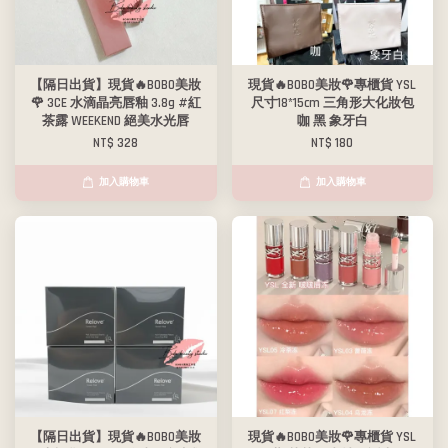
【隔日出貨】現貨🔥BOBO美妝
現貨🔥BOBO美妝🌹專櫃貨 YSL
🌹 3CE 水滴晶亮唇釉 3.8g #紅
尺寸18*15cm 三角形大化妝包
茶露 WEEKEND 絕美水光唇
咖 黑 象牙白
NT$ 328
NT$ 180
加入購物車
加入購物車
【隔日出貨】現貨🔥BOBO美妝
現貨🔥BOBO美妝🌹專櫃貨 YSL