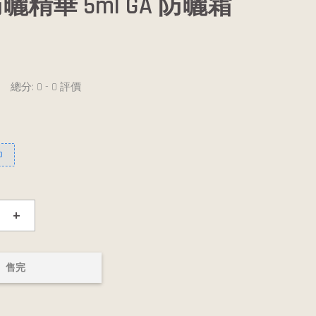
曬精華 5ml GA 防曬霜
總分:
0
-
0
評價
0
+
售完