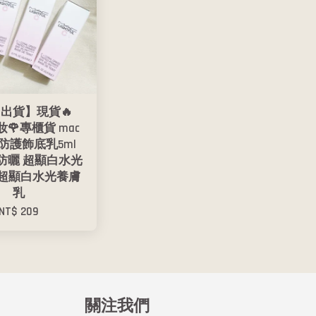
出貨】現貨🔥
妝🌹專櫃貨 mac
防護飾底乳5ml
 高防曬 超顯白水光
 超顯白水光養膚
乳
NT$ 209
關注我們