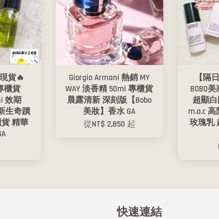
現貨🔥
Giorgio Armani 熱銷 MY
【隔日
專櫃貨
WAY 淡香精 50ml 專櫃貨
BOBO美
ani 效期
晨露清新 深刻版【Bobo
超顯白
曜岩新生奇蹟
美妝】香水 GA
m.a.c
櫃貨 精華
玫瑰乳
從
NT$ 2,850
起
GA
5
快速連結