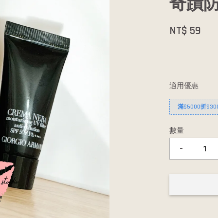
奇蹟防
NT$ 59
適用優惠
滿$5000折$30
數量
-