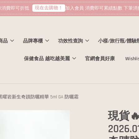
現在去購物！
消費即可折抵
加入會員 消費即可累績點數 下筆消費
商品
品牌專櫃
功效性查詢
小樣/旅行瓶/體驗
保健食品 越吃越美麗
官網會員好康
Wishli
mani 黑曜岩新生奇蹟防曬精華 5ml GA 防曬霜
現貨
2026.