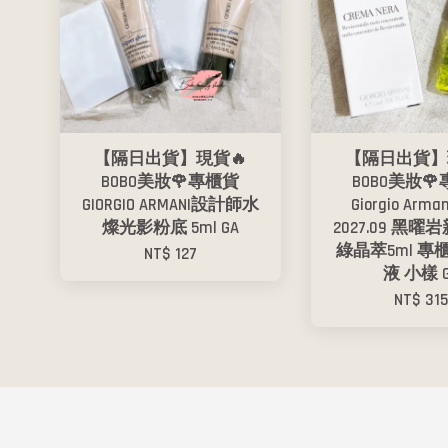
【隔日出貨】現貨🔥
【隔日出貨】
BOBO美妝🌹專櫃貨
BOBO美妝
GIORGIO ARMANI設計師水
Giorgio Arm
燦光影粉底 5ml GA
2027.09 黑
綠晶萃5ml 專
NT$ 127
液 小樣 
NT$ 31