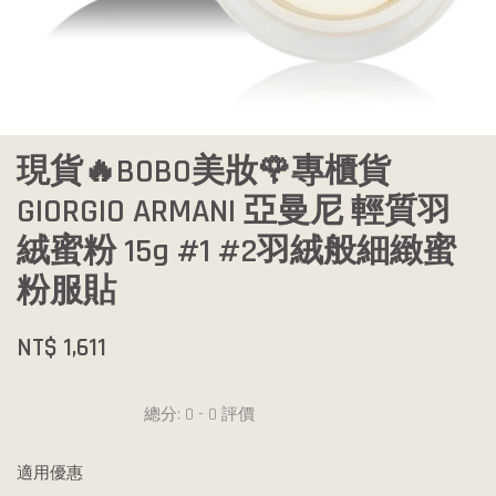
現貨🔥BOBO美妝🌹專櫃貨
GIORGIO ARMANI 亞曼尼 輕質羽
絨蜜粉 15g #1 #2羽絨般細緻蜜
粉服貼
NT$ 1,611
總分:
0
-
0
評價
適用優惠