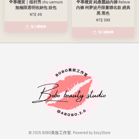
🌹專櫃貨｜植村秀 shu uemura
🌹專櫃貨 純桑蠶絲內褲 Relove
無極限透明收納包 娃包
內褲 柯夢波丹限量聯名款 經典
黑 黑色
NT$ 49
NT$ 399
加入購物車
加入購物車
© 2026 BOBO美妝工作室. Powered by
EasyStore