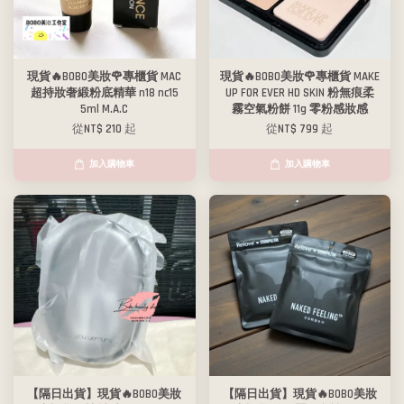
現貨🔥BOBO美妝🌹專櫃貨 MAC
現貨🔥BOBO美妝🌹專櫃貨 MAKE
超持妝奢緞粉底精華 n18 nc15
UP FOR EVER HD SKIN 粉無痕柔
5ml M.A.C
霧空氣粉餅 11g 零粉感妝感
從
NT$ 210
起
從
NT$ 799
起
加入購物車
加入購物車
【隔日出貨】現貨🔥BOBO美妝
【隔日出貨】現貨🔥BOBO美妝