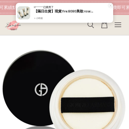
現在去購物！
可累績點數 下筆消費即可折抵
加入會員 消費即可累
M*********
已購買了
【隔日出貨】現貨:fire:BOBO美妝:rose:專櫃貨 植村秀 無極限超持久輕粉底 小方瓶PLUS 664 5ml
4 小時前