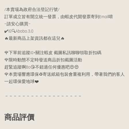
/本賣場為政府合法登記行號/
訂單成立皆有開立統一發票，由蝦皮代開發票寄到Email唷
—請安心購買—
✔️IG🔍Abobo.3.0
🔥最新商品上架資訊都在這兒🔥
🌹下單前追蹤IG+關注蝦皮 截圖私訊聊聊領取折扣碼
🌹限時動態不定時發送商品折扣截圖活動
趕緊追蹤啊Bo😘不錯過任何優惠吧😍😍
🌹本賣場響應環保♻️寄送紙箱包裝會重複利用，帶著我們的客人
一起環保愛地球❤️
－－－－－－－－－－－－－－－－－－
商品評價