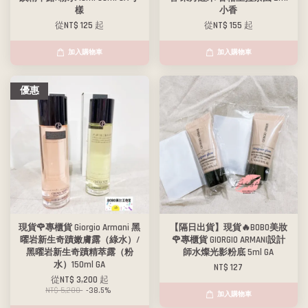
樣
小香
從
NT$ 125
起
從
NT$ 155
起
加入購物車
加入購物車
優惠
現貨🌹專櫃貨 Giorgio Armani 黑
【隔日出貨】現貨🔥BOBO美妝
曜岩新生奇蹟嫩膚露（綠水）/
🌹專櫃貨 GIORGIO ARMANI設計
黑曜岩新生奇蹟精萃露（粉
師水燦光影粉底 5ml GA
水）150ml GA
NT$ 127
從
NT$ 3,200
起
NT$ 5,200
-38.5%
加入購物車