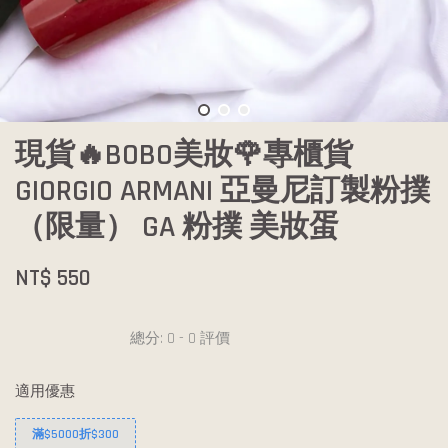
現貨🔥BOBO美妝🌹專櫃貨
GIORGIO ARMANI 亞曼尼訂製粉撲
（限量） GA 粉撲 美妝蛋
NT$ 550
總分:
0
-
0
評價
適用優惠
滿$5000折$300