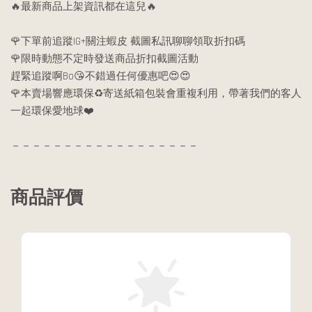
🔥最新商品上架資訊都在這兒🔥
🌹下單前追蹤IG+關注蝦皮 截圖私訊聊聊領取折扣碼
🌹限時動態不定時發送商品折扣截圖活動
趕緊追蹤啊Bo😘不錯過任何優惠吧😍😍
🌹本賣場響應環保♻️寄送紙箱包裝會重複利用，帶著我們的客人
一起環保愛地球❤️
－－－－－－－－－－－－－－－－－－
商品評價