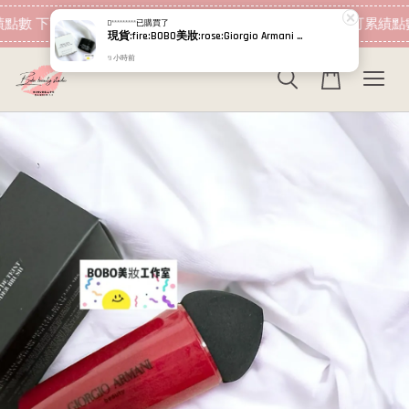
現在去購物！
點數 下筆消費即可折抵
加入會員 消費即可累績點數
D*********
已購買了
現貨:fire:BOBO美妝:rose:Giorgio Armani 黑曜岩新生奇蹟乳霜 輕乳霜 經典版 15ml 5ml小樣 GA
9 小時前