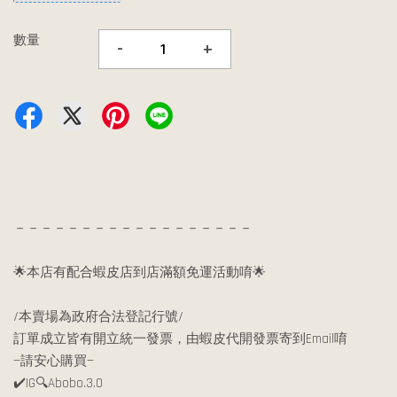
數量
-
+
－－－－－－－－－－－－－－－－－－
🌟本店有配合蝦皮店到店滿額免運活動唷🌟
/本賣場為政府合法登記行號/
訂單成立皆有開立統一發票，由蝦皮代開發票寄到Email唷
—請安心購買—
✔️IG🔍Abobo.3.0