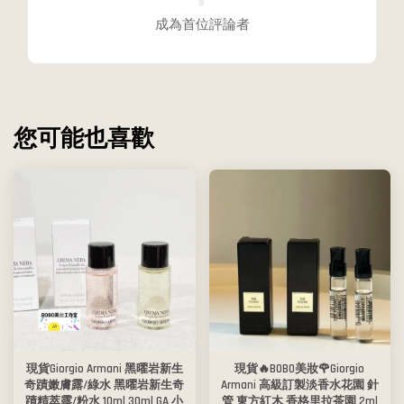
成為首位評論者
您可能也喜歡
現貨Giorgio Armani 黑曜岩新生
現貨🔥BOBO美妝🌹Giorgio
奇蹟嫩膚露/綠水 黑曜岩新生奇
Armani 高級訂製淡香水花園 針
蹟精萃露/粉水 10ml 30ml GA 小
管 東方紅木 香格里拉茶園 2ml