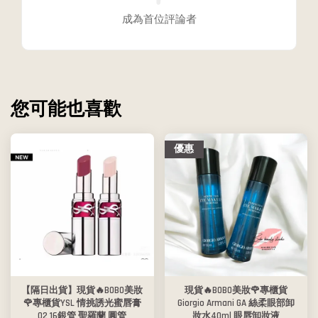
成為首位評論者
您可能也喜歡
優惠
【隔日出貨】現貨🔥BOBO美妝
現貨🔥BOBO美妝🌹專櫃貨
🌹專櫃貨YSL 情挑誘光蜜唇膏
Giorgio Armani GA 絲柔眼部卸
02 16銀管 聖羅蘭 圓管
妝水40ml 眼唇卸妝液