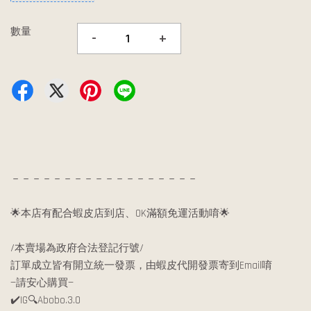
數量
-
+
－－－－－－－－－－－－－－－－－－
🌟本店有配合蝦皮店到店、OK滿額免運活動唷🌟
/本賣場為政府合法登記行號/
訂單成立皆有開立統一發票，由蝦皮代開發票寄到Email唷
—請安心購買—
✔️IG🔍Abobo.3.0