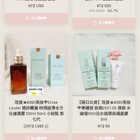
NT$ 1,150
NT$ 550
NT$ 1,400
-60.7%
加入購物車
加入購物車
現貨🔥BOBO美妝🌹Estee
【隔日出貨】現貨🔥BOBO美妝
Lauder 雅詩蘭黛 特潤超導全方
🌹專櫃貨 效期2027.05 倩碧 水
位修護露 100ml 50ml 小棕瓶 第
磁場100H活水循環保濕凝膠
七代
5ml
從
NT$ 1,980
起
NT$ 99
加入購物車
加入購物車