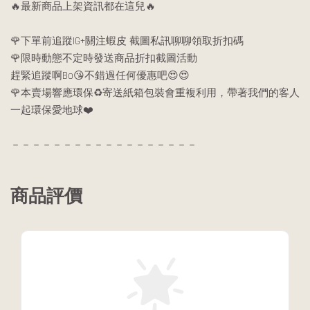
🔥最新商品上架資訊都在這兒🔥
🌹下單前追蹤IG+關注蝦皮 截圖私訊聊聊領取折扣碼
🌹限時動態不定時發送商品折扣截圖活動
趕緊追蹤啊Bo😘不錯過任何優惠吧😍😍
🌹本賣場響應環保♻️寄送紙箱包裝會重複利用，帶著我們的客人
一起環保愛地球❤️
－－－－－－－－－－－－－－－－－－
商品評價