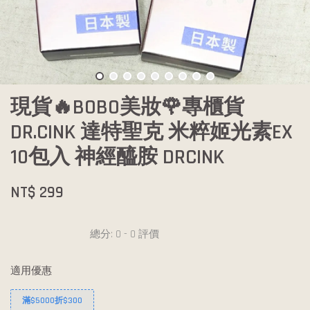
現貨🔥BOBO美妝🌹專櫃貨
DR.CINK 達特聖克 米粹姬光素EX
10包入 神經醯胺 DRCINK
NT$ 299
總分:
0
-
0
評價
適用優惠
滿$5000折$300