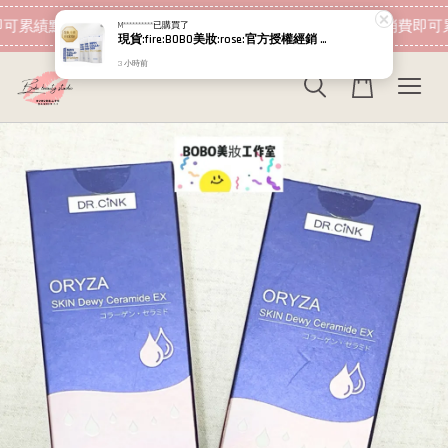
現在去購物！
可累績點數 下筆消費即可折抵
加入會員 消費即可
M**********
已購買了
現貨:fire:BOBO美妝:rose:官方授權經銷 日本NIPPI 日本製100%純膠原蛋白胜肽白金版 1盒3袋(附5g湯匙) 易吸收
3 小時前