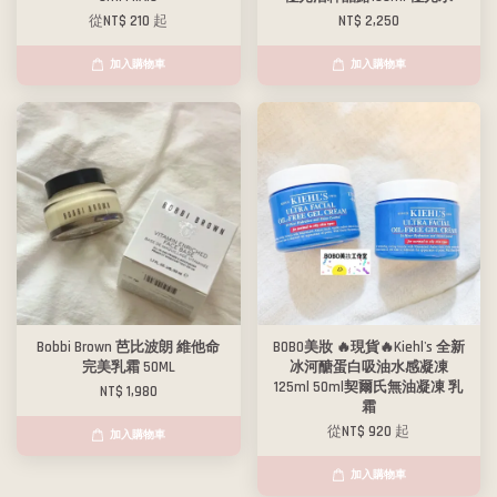
從
NT$ 210
起
NT$ 2,250
加入購物車
加入購物車
Bobbi Brown 芭比波朗 維他命
BOBO美妝 🔥現貨🔥Kiehl's 全新
完美乳霜 50ML
冰河醣蛋白吸油水感凝凍
125ml 50ml契爾氏無油凝凍 乳
NT$ 1,980
霜
從
NT$ 920
起
加入購物車
加入購物車