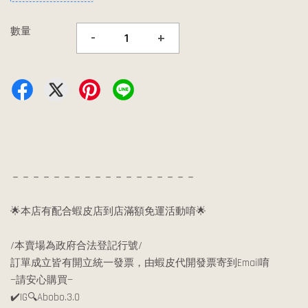
數量
-
+
－－－－－－－－－－－－－－－－－－
🌟本店有配合蝦皮店到店滿額免運活動唷🌟
/本賣場為政府合法登記行號/
訂單成立皆有開立統一發票，由蝦皮代開發票寄到Email唷
—請安心購買—
✔️IG🔍Abobo.3.0