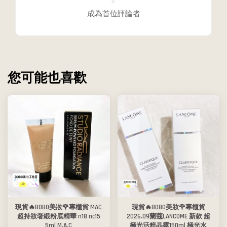
成為首位評論者
您可能也喜歡
現貨🔥BOBO美妝🌹專櫃貨 MAC
現貨🔥BOBO美妝🌹專櫃貨
超持妝奢緞粉底精華 n18 nc15
2026.09蘭蔻LANCOME 新款 超
5ml M.A.C
極光活粹晶露150ml 極光水