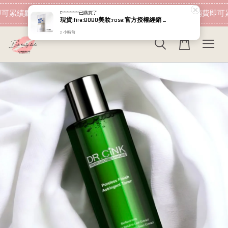
現在去購物！
可累績點數 下筆消費即可折抵
加入會員 消費即可累
C***********
已購買了
現貨:fire:BOBO美妝:rose:官方授權經銷 日本NIPPI 日本製100%純膠原蛋白胜肽白金版 1盒3袋(附5g湯匙) 易吸收
2 小時前