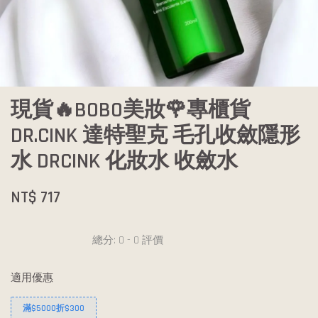
現貨🔥BOBO美妝🌹專櫃貨
DR.CINK 達特聖克 毛孔收斂隱形
水 DRCINK 化妝水 收斂水
NT$ 717
總分:
0
-
0
評價
適用優惠
滿$5000折$300