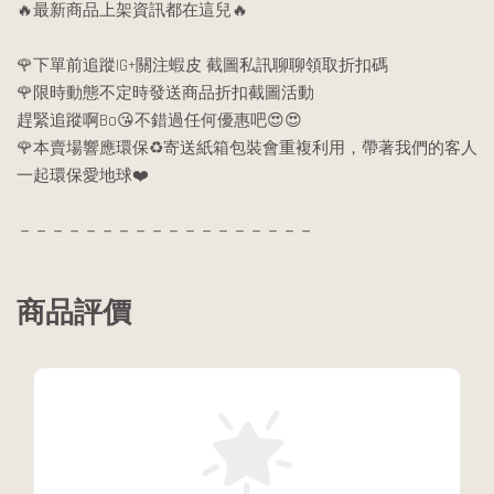
🔥最新商品上架資訊都在這兒🔥
🌹下單前追蹤IG+關注蝦皮 截圖私訊聊聊領取折扣碼
🌹限時動態不定時發送商品折扣截圖活動
趕緊追蹤啊Bo😘不錯過任何優惠吧😍😍
🌹本賣場響應環保♻️寄送紙箱包裝會重複利用，帶著我們的客人
一起環保愛地球❤️
－－－－－－－－－－－－－－－－－－
商品評價