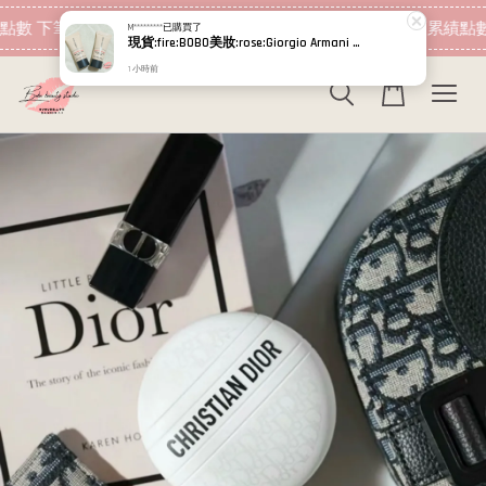
現在去購物！
點數 下筆消費即可折抵
加入會員 消費即可累績點數
M*********
已購買了
現貨:fire:BOBO美妝:rose:Giorgio Armani 高訂完美絲絨水慕斯粉底PRO 5ml 超持妝絲絨水慕斯 小樣 GA
1 小時前