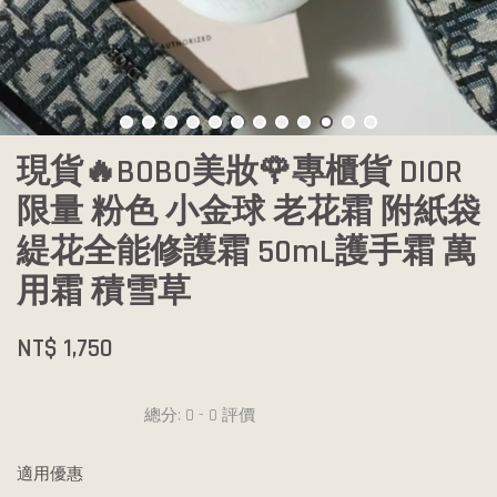
現貨🔥BOBO美妝🌹專櫃貨 DIOR
限量 粉色 小金球 老花霜 附紙袋
緹花全能修護霜 50mL護手霜 萬
用霜 積雪草
NT$ 1,750
總分:
0
-
0
評價
適用優惠