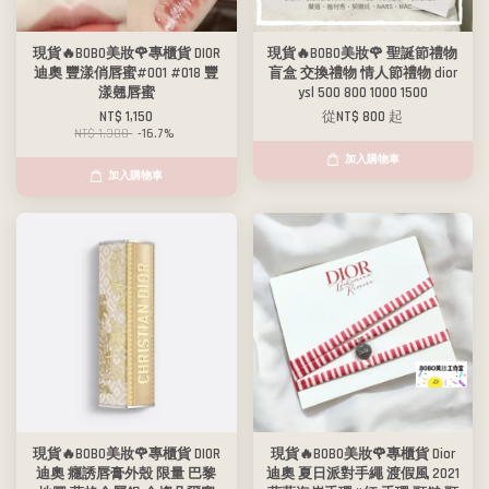
現貨🔥BOBO美妝🌹專櫃貨 DIOR
現貨🔥BOBO美妝🌹 聖誕節禮物
迪奧 豐漾俏唇蜜#001 #018 豐
盲盒 交換禮物 情人節禮物 dior
漾翹唇蜜
ysl 500 800 1000 1500
NT$ 1,150
從
NT$ 800
起
NT$ 1,380
-16.7%
加入購物車
加入購物車
現貨🔥BOBO美妝🌹專櫃貨 DIOR
現貨🔥BOBO美妝🌹專櫃貨 Dior
迪奧 癮誘唇膏外殼 限量 巴黎
迪奧 夏日派對手繩 渡假風 2021