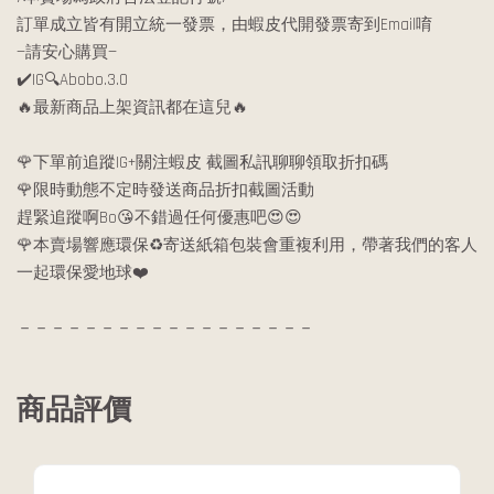
訂單成立皆有開立統一發票，由蝦皮代開發票寄到Email唷
—請安心購買—
✔️IG🔍Abobo.3.0
🔥最新商品上架資訊都在這兒🔥
🌹下單前追蹤IG+關注蝦皮 截圖私訊聊聊領取折扣碼
🌹限時動態不定時發送商品折扣截圖活動
趕緊追蹤啊Bo😘不錯過任何優惠吧😍😍
🌹本賣場響應環保♻️寄送紙箱包裝會重複利用，帶著我們的客人
一起環保愛地球❤️
－－－－－－－－－－－－－－－－－－
商品評價