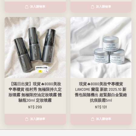
加入購物車
加入購物車
【隔日出貨】現貨🔥BOBO美妝
現貨🔥BOBO美妝🌹專櫃貨
🌹專櫃貨 植村秀 無極限持久定
LANCOME 蘭蔻 新款 2025.10 新
妝噴霧 無極限控油定妝噴霧 體
舊包裝隨機出 超緊顏白金緊緻
驗瓶30ml 定妝噴霧
抗痕眼霜5ml
NT$ 299
NT$ 131
加入購物車
加入購物車