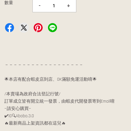
數量
-
+
－－－－－－－－－－－－－－－－－－
🌟本店有配合蝦皮店到店、OK滿額免運活動唷🌟
/本賣場為政府合法登記行號/
訂單成立皆有開立統一發票，由蝦皮代開發票寄到Email唷
—請安心購買—
✔️IG🔍Abobo.3.0
🔥最新商品上架資訊都在這兒🔥