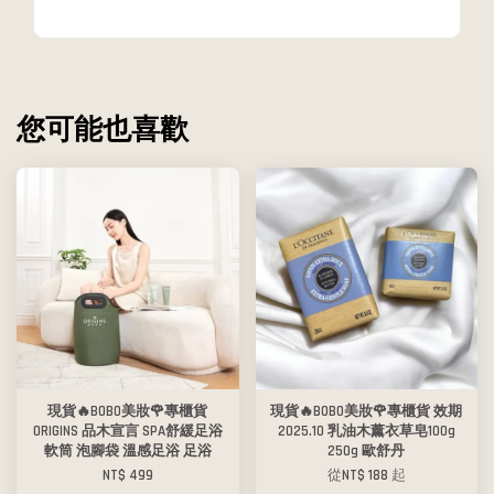
您可能也喜歡
現貨🔥BOBO美妝🌹專櫃貨
現貨🔥BOBO美妝🌹專櫃貨 效期
ORIGINS 品木宣言 SPA舒緩足浴
2025.10 乳油木薰衣草皂100g
軟筒 泡腳袋 溫感足浴 足浴
250g 歐舒丹
NT$ 499
從
NT$ 188
起