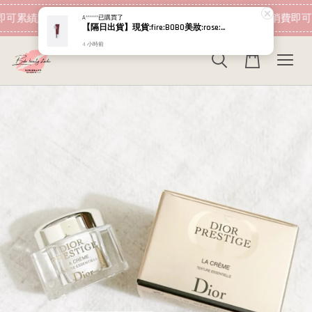
現在去購物！
即可累績點數 下筆消費即可折抵
加入會員 消費即可
A******
已購買了
【隔日出貨】現貨:fire:BOBO美妝:rose:專櫃貨 Dior 迪奧 粉漾果凍唇蜜
4 小時前