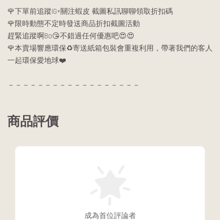
🌹下單前追蹤IG+關注蝦皮 截圖私訊聊聊領取折扣碼
🌹限時動態不定時發送商品折扣截圖活動
趕緊追蹤啊Bo😘不錯過任何優惠吧😍😍
🌹本賣場響應環保♻️寄送紙箱包裝會重複利用，帶著我們的客人
一起環保愛地球❤️
－－－－－－－－－－－－－－－－－－
商品評價
成為首位評論者