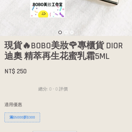
現貨🔥BOBO美妝🌹專櫃貨 DIOR
迪奧 精萃再生花蜜乳霜5ML
NT$ 250
總分:
0
-
0
評價
適用優惠
滿$5000折$300