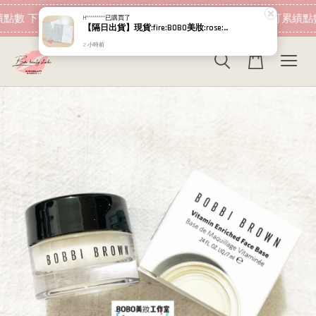
現在去購物！
點數 下筆消費即可折抵
加入會員 消費即可累績點數
H*********
已購買了
【隔日出貨】現貨:fire:BOBO美妝:rose:專櫃貨 Relove 拋光酵母泌膜 嫩白/控油 5g+5g 試用包
2 小時前