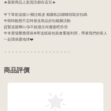
🔥最新商品上架資訊都在這兒🔥
🌹下單前追蹤IG+關注蝦皮 截圖私訊聊聊領取折扣碼
🌹限時動態不定時發送商品折扣截圖活動
趕緊追蹤啊Bo😘不錯過任何優惠吧😍😍
🌹本賣場響應環保♻️寄送紙箱包裝會重複利用，帶著我們的客人
一起環保愛地球❤️
－－－－－－－－－－－－－－－－－－
商品評價