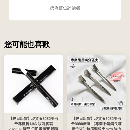
成為首位評論者
您可能也喜歡
【隔日出貨】現貨🔥BOBO美妝
【隔日出貨】現貨🔥BOBO美妝
🌹專櫃貨 MAC 妝前唇霜
🌹BOBO嚴選 【專業不鏽鋼長嘴
2027.07 唇部打底 護唇膏 潤唇
定位夾】無痕髮根夾 9cm 強力