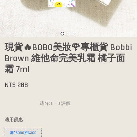
現貨🔥BOBO美妝🌹專櫃貨 Bobbi
Brown 維他命完美乳霜 橘子面
霜 7ml
NT$ 288
總分:
0
-
0
評價
適用優惠
滿$5000折$300