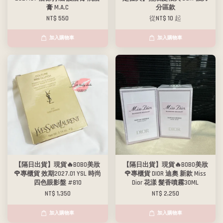
膏 M.A.C
分區款
NT$ 550
從
NT$ 10
起
加入購物車
加入購物車
【隔日出貨】現貨🔥BOBO美妝
【隔日出貨】現貨🔥BOBO美妝
🌹專櫃貨 效期2027.01 YSL 時尚
🌹專櫃貨 DIOR 迪奧 新款 Miss
四色眼影盤 #810
Dior 花漾 髮香噴霧30ML
NT$ 1,350
NT$ 2,250
加入購物車
加入購物車