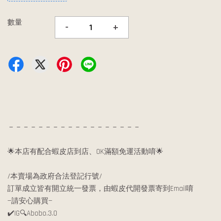
數量
-
+
－－－－－－－－－－－－－－－－－－
🌟本店有配合蝦皮店到店、OK滿額免運活動唷🌟
/本賣場為政府合法登記行號/
訂單成立皆有開立統一發票，由蝦皮代開發票寄到Email唷
—請安心購買—
✔️IG🔍Abobo.3.0