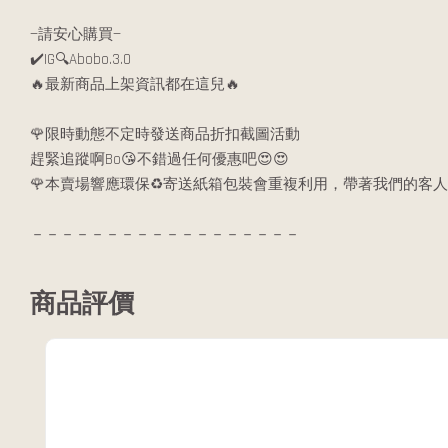
—請安心購買—
✔️IG🔍Abobo.3.0
🔥最新商品上架資訊都在這兒🔥
🌹限時動態不定時發送商品折扣截圖活動
趕緊追蹤啊Bo😘不錯過任何優惠吧😍😍
🌹本賣場響應環保♻️寄送紙箱包裝會重複利用，帶著我們的客人
－－－－－－－－－－－－－－－－－－
商品評價