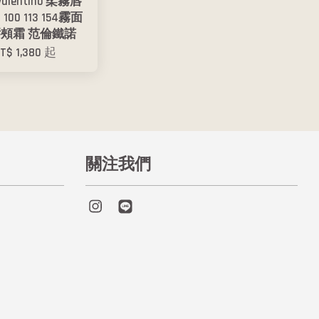
alentino 柔霧唇
 100 113 154霧面
唇頰霜 范倫鐵諾
T$ 1,380
起
關注我們
Instagram
Line