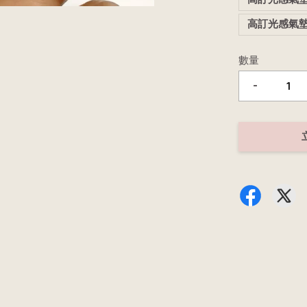
高訂光感氣墊L
數量
-