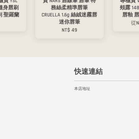
櫃貨 YSL
貨 NARS 唇線筆 唇筆 特
專櫃貨 V
隨身唇刷
務絲柔精準唇筆
頰露 148
刷 聖羅蘭
CRUELLA 1.6g 絲絨迷霧唇
唇釉 
迷你唇筆
0
從
N
NT$ 49
快速連結
本店地址