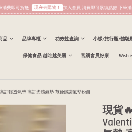
現在去購物！
消費即可折抵
加入會員 消費即可累績點數 下筆消費
商品
品牌專櫃
功效性查詢
小樣/旅行瓶/體驗
保健食品 越吃越美麗
官網會員好康
Wishli
 PP 粉紅 高訂輕透氣墊 高訂光感氣墊 范倫鐵諾氣墊粉餅
現貨
Valen