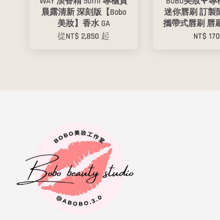
WAY 淡香精 50ml 專櫃貨
BOBO美妝🌹專
晨露清新 深刻版【Bobo
迷你唇刷 訂製
美妝】香水 GA
攜帶式唇刷 唇
從
NT$ 2,850
起
NT$ 17