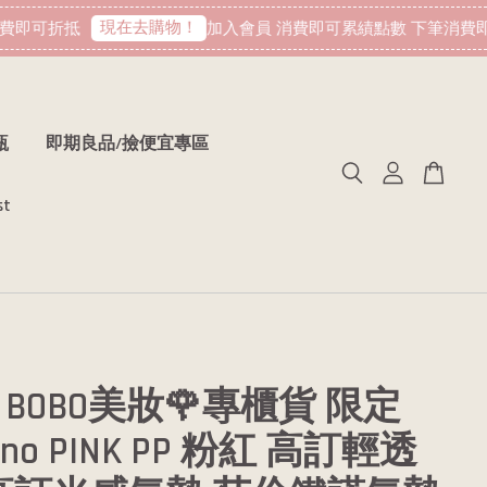
現在去購物！
即可折抵
加入會員 消費即可累績點數 下筆消費即可
瓶
即期良品/撿便宜專區
st
BOBO美妝🌹專櫃貨 限定
tino PINK PP 粉紅 高訂輕透