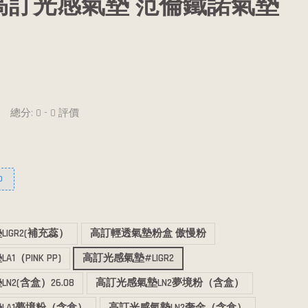
高訂光感氣墊 范倫鐵諾氣墊
總分:
0
-
0
評價
0
IGR2(補充蕊）
高訂輕透氣墊粉盒 傲慢粉
1（PINK PP)
高訂光感氣墊#LIGR2
N2(含盒）26.08
高訂光感氣墊LN2夢境粉（含盒）
LA1夢境粉（含盒）
高訂光感氣墊LN2奢金（含盒）