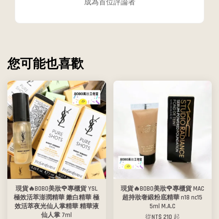
成為首位評論者
您可能也喜歡
現貨🔥BOBO美妝🌹專櫃貨 YSL
現貨🔥BOBO美妝🌹專櫃貨 MAC
極效活萃澎潤精華 嫩白精華 極
超持妝奢緞粉底精華 n18 nc15
效活萃夜光仙人掌精華 精華液
5ml M.A.C
仙人掌 7ml
從
NT$ 210
起