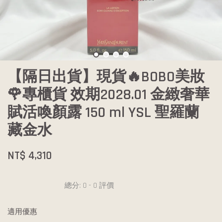
【隔日出貨】現貨🔥BOBO美妝
🌹專櫃貨 效期2028.01 金緻奢華
賦活喚顏露 150 ml YSL 聖羅蘭
藏金水
NT$ 4,310
總分:
0
-
0
評價
適用優惠