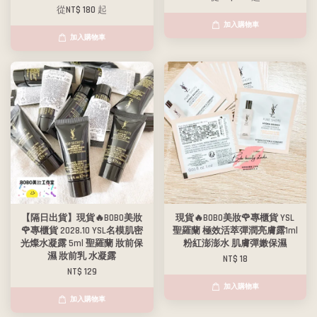
從
NT$ 180
起
加入購物車
加入購物車
【隔日出貨】現貨🔥BOBO美妝
現貨🔥BOBO美妝🌹專櫃貨 YSL
🌹專櫃貨 2028.10 YSL名模肌密
聖羅蘭 極效活萃彈潤亮膚露1ml
光燦水凝露 5ml 聖羅蘭 妝前保
粉紅澎澎水 肌膚彈嫩保濕
濕 妝前乳 水凝露
NT$ 18
NT$ 129
加入購物車
加入購物車