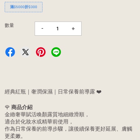
滿$5000折$300
數量
-
+
經典紅瓶｜奢潤保濕｜日常保養前導露 ❤️
🌹
商品介紹
金緻奢華賦活喚顏露質地細緻滑順，
適合於化妝水或精華前使用，
作為日常保養的前導步驟，讓後續保養更好延展、膚觸
更柔嫩。