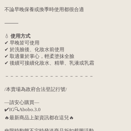
不論早晚保養或換季時使用都很合適
⸻
💧
使用方式
✔ 早晚皆可使用
✔ 於洗臉後、化妝水前使用
✔ 取適量於掌心，輕柔塗抹全臉
✔ 後續可接續化妝水、精華、乳液或乳霜
－－－－－－－－－－－－－－－－－－
/本賣場為政府合法登記行號/
—請安心購買—
✔️IG🔍Abobo.3.0
🔥最新商品上架資訊都在這兒🔥
🌹限時動態不定時發送商品折扣截圖活動