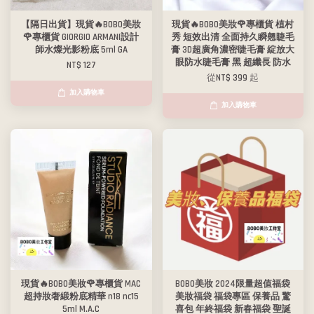
【隔日出貨】現貨🔥BOBO美妝
現貨🔥BOBO美妝🌹專櫃貨 植村
🌹專櫃貨 GIORGIO ARMANI設計
秀 短效出清 全面持久瞬翹睫毛
師水燦光影粉底 5ml GA
膏 3D超廣角濃密睫毛膏 綻放大
眼防水睫毛膏 黑 超纖長 防水
NT$ 127
從
NT$ 399
起
加入購物車
加入購物車
現貨🔥BOBO美妝🌹專櫃貨 MAC
BOBO美妝 2024限量超值福袋
超持妝奢緞粉底精華 n18 nc15
美妝福袋 福袋專區 保養品 驚
5ml M.A.C
喜包 年終福袋 新春福袋 聖誕