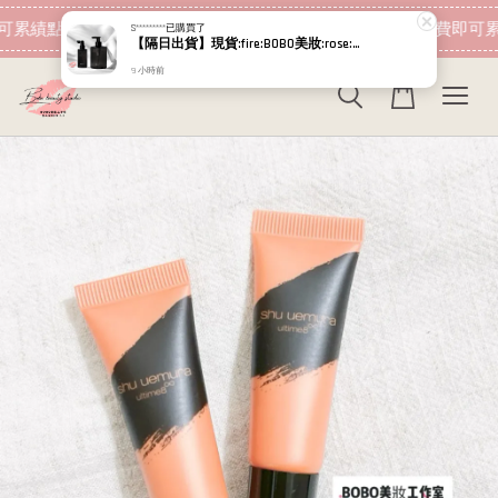
現在去購物！
可累績點數 下筆消費即可折抵
加入會員 消費即可累
S*********
已購買了
【隔日出貨】現貨:fire:BOBO美妝:rose:專櫃貨 RELOVE 黑泌肽豐盈洗髮精450ml 黑泌肽養髮液 100ml 12%
9 小時前