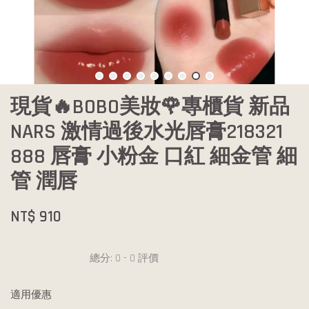
現貨🔥BOBO美妝🌹專櫃貨 新品
NARS 激情過後水光唇膏218321
888 唇膏 小粉金 口紅 細金管 細
管 潤唇
NT$ 910
總分:
0
-
0
評價
適用優惠