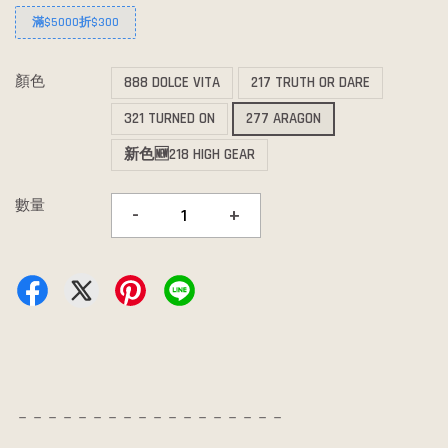
滿$5000折$300
顏色
888 DOLCE VITA
217 TRUTH OR DARE
321 TURNED ON
277 ARAGON
新色🆕218 HIGH GEAR
數量
-
+
－－－－－－－－－－－－－－－－－－