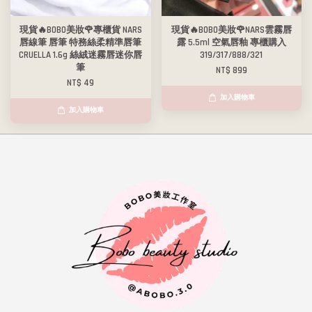
現貨🔥BOBO美妝🌹專櫃貨 NARS
現貨🔥BOBO美妝🌹NARS雲霧唇
唇線筆 唇筆 特務絲柔精準唇筆
露 5.5ml 空氣唇釉 專櫃購入
CRUELLA 1.6g 絲絨迷霧唇迷你唇
319/317/888/321
筆
NT$ 899
NT$ 49
加入購物車
加入購物車