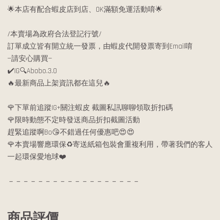
🌟本店有配合蝦皮店到店、OK滿額免運活動唷🌟
/本賣場為政府合法登記行號/
訂單成立皆有開立統一發票，由蝦皮代開發票寄到Email唷
—請安心購買—
✔️IG🔍Abobo.3.0
🔥最新商品上架資訊都在這兒🔥
🌹下單前追蹤IG+關注蝦皮 截圖私訊聊聊領取折扣碼
🌹限時動態不定時發送商品折扣截圖活動
趕緊追蹤啊Bo😘不錯過任何優惠吧😍😍
🌹本賣場響應環保♻️寄送紙箱包裝會重複利用，帶著我們的客人
一起環保愛地球❤️
－－－－－－－－－－－－－－－－－－
商品評價