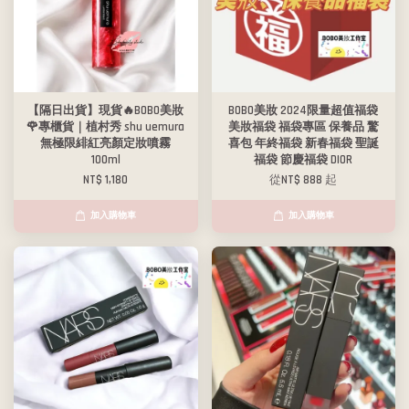
【隔日出貨】現貨🔥BOBO美妝
BOBO美妝 2024限量超值福袋
🌹專櫃貨｜植村秀 shu uemura
美妝福袋 福袋專區 保養品 驚
無極限緋紅亮顏定妝噴霧
喜包 年終福袋 新春福袋 聖誕
100ml
福袋 節慶福袋 DIOR
NT$ 1,180
從
NT$ 888
起
加入購物車
加入購物車