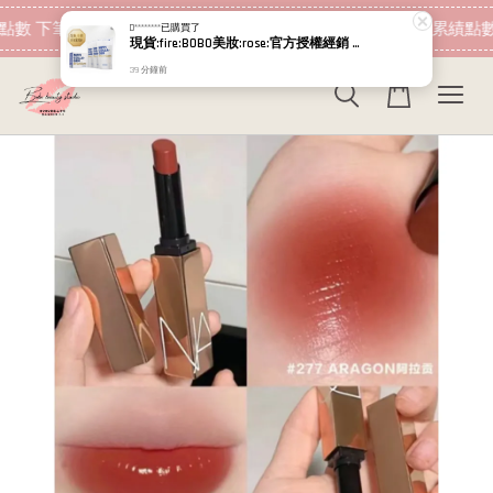
現在去購物！
點數 下筆消費即可折抵
加入會員 消費即可累績點數
D********
已購買了
現貨:fire:BOBO美妝:rose:官方授權經銷 日本NIPPI 日本製100%純膠原蛋白胜肽白金版 1盒3袋(附5g湯匙) 易吸收
39 分鐘前