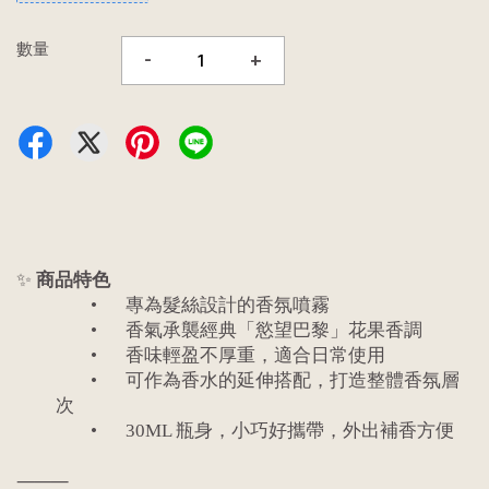
數量
-
+
✨
商品特色
•
專為髮絲設計的香氛噴霧
•
香氣承襲經典「慾望巴黎」花果香調
•
香味輕盈不厚重，適合日常使用
•
可作為香水的延伸搭配，打造整體香氛層
次
•
30ML 瓶身，小巧好攜帶，外出補香方便
⸻