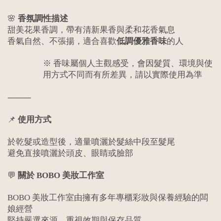
🌸
香氛調性描述
甜美花果香調，帶有清新果香與柔和花香氣息
香氣自然、不張揚，適合喜歡
低調優雅香味
的人
※ 香味屬個人主觀感受，會因髮質、環境與使
用方式不同而有所差異，請以實際使用為準
⸻
📌
使用方式
於乾髮或造型後，適量噴灑於髮絲中段至髮尾
避免直接噴灑於頭皮、眼睛或臉部
💬
關於 BOBO 美妝工作室
BOBO 美妝工作室由擁有多年專櫃彩妝與保養經驗的闆
娘經營
堅持嚴選來源、重視效期與保存品質