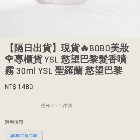
【隔日出貨】現貨🔥BOBO美妝
🌹專櫃貨 YSL 慾望巴黎髮香噴
霧 30ml YSL 聖羅蘭 慾望巴黎
NT$ 1,480
總分:
0
-
0
評價
適用優惠
滿$5000折$300