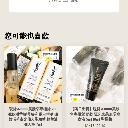
成為首位評論者
您可能也喜歡
現貨🔥BOBO美妝🌹專櫃貨 YSL
【隔日出貨】現貨🔥BOBO美妝
極效活萃澎潤精華 嫩白精華 極
🌹專櫃貨 新款 恆久完美無瑕粉
效活萃夜光仙人掌精華 精華液
底液 5ml 10ml 聖羅蘭
仙人掌 7ml
從
NT$ 199
起