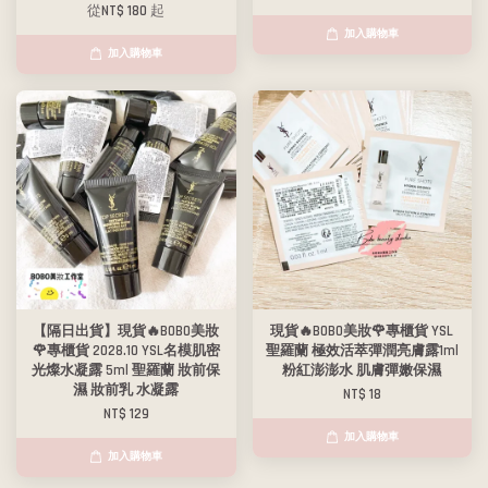
從
NT$ 180
起
加入購物車
加入購物車
【隔日出貨】現貨🔥BOBO美妝
現貨🔥BOBO美妝🌹專櫃貨 YSL
🌹專櫃貨 2028.10 YSL名模肌密
聖羅蘭 極效活萃彈潤亮膚露1ml
光燦水凝露 5ml 聖羅蘭 妝前保
粉紅澎澎水 肌膚彈嫩保濕
濕 妝前乳 水凝露
NT$ 18
NT$ 129
加入購物車
加入購物車