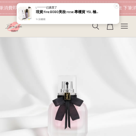
現在去購物！
筆消費即可折抵
加入會員 消費即可累績點數 下筆消
L**********
已購買了
現貨:fire:BOBO美妝:rose:專櫃貨 YSL 極效活萃澎潤精華 嫩白精華 極效活萃夜光仙人掌精華 精華液 仙人掌 7ml
19 分鐘前