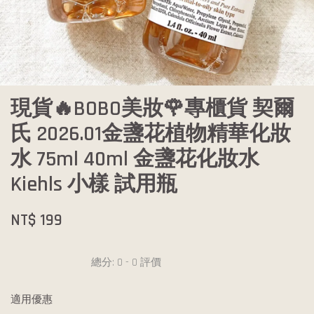
現貨🔥BOBO美妝🌹專櫃貨 契爾
氏 2026.01金盞花植物精華化妝
水 75ml 40ml 金盞花化妝水
Kiehls 小樣 試用瓶
NT$ 199
總分:
0
-
0
評價
適用優惠