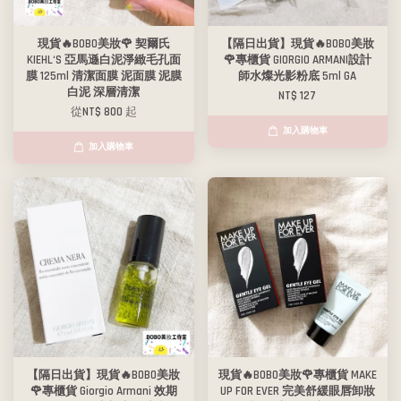
現貨🔥BOBO美妝🌹 契爾氏
【隔日出貨】現貨🔥BOBO美妝
KIEHL‘S 亞馬遜白泥淨緻毛孔面
🌹專櫃貨 GIORGIO ARMANI設計
膜 125ml 清潔面膜 泥面膜 泥膜
師水燦光影粉底 5ml GA
白泥 深層清潔
NT$ 127
從
NT$ 800
起
加入購物車
加入購物車
【隔日出貨】現貨🔥BOBO美妝
現貨🔥BOBO美妝🌹專櫃貨 MAKE
🌹專櫃貨 Giorgio Armani 效期
UP FOR EVER 完美舒緩眼唇卸妝