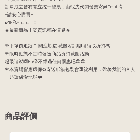
訂單成立皆有開立統一發票，由蝦皮代開發票寄到Email唷
—請安心購買—
✔️IG🔍Abobo.3.0
🔥最新商品上架資訊都在這兒🔥
🌹下單前追蹤IG+關注蝦皮 截圖私訊聊聊領取折扣碼
🌹限時動態不定時發送商品折扣截圖活動
趕緊追蹤啊Bo😘不錯過任何優惠吧😍😍
🌹本賣場響應環保♻️寄送紙箱包裝會重複利用，帶著我們的客人
一起環保愛地球❤️
－－－－－－－－－－－－－－－－－－
商品評價