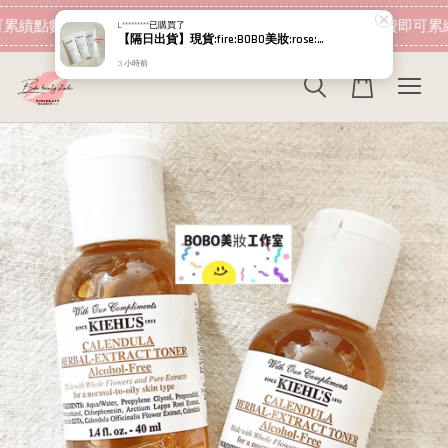
現在去購物！
累績點數 下筆消費即可折抵
加入會員 消費即可累績
L*********
已購買了
【隔日出貨】現貨:fire:BOBO美妝:rose:專櫃貨 效期2029.03 Relove 金盞花萃取弱酸私密潔淨凝露30ml
3 小時前