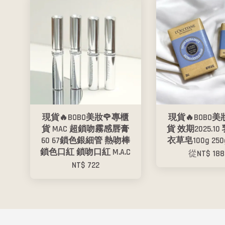
現貨🔥BOBO美妝🌹專櫃
現貨🔥BOBO美
貨 MAC 超鎖吻霧感唇膏
貨 效期2025.1
60 67鎖色銀細管 熱吻棒
衣草皂100g 25
鎖色口紅 鎖吻口紅 M.A.C
從
NT$ 18
NT$ 722