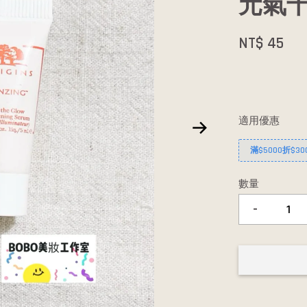
元氣
NT$ 45
適用優惠
滿$5000折$30
數量
-