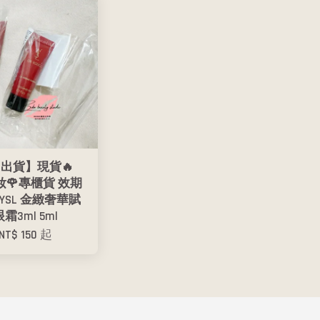
出貨】現貨🔥
美妝🌹專櫃貨 效期
03 YSL 金緻奢華賦
霜3ml 5ml
NT$ 150
起