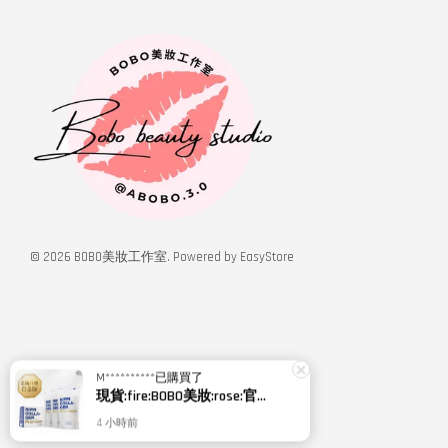
© 2026 BOBO美妝工作室. Powered by
EasyStore
M**********
已購買了
現貨:fire:BOBO美妝:rose:官方授權經銷 日本NIPPI 日本製100%純膠原蛋白胜肽白金版 1盒3袋(附5g湯匙) 易吸收
4 小時前