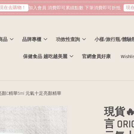
在去購物！
現在去
加入會員 消費即可累績點數 下筆消費即可折抵
商品
品牌專櫃
功效性查詢
小樣/旅行瓶/體驗
保健食品 越吃越美麗
官網會員好康
Wishli
十足亮顏C精華5ml 元氣十足亮顏精華
現貨
言 OR