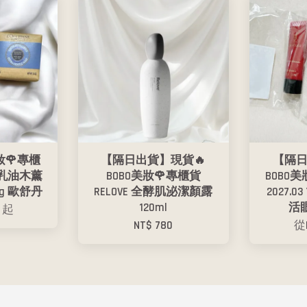
妝🌹專櫃
【隔日出貨】現貨🔥
【隔日
0 乳油木薰
BOBO美妝🌹專櫃貨
BOBO
0g 歐舒丹
RELOVE 全酵肌泌潔顏露
2027.
120ml
活眼
8
起
NT$ 780
從