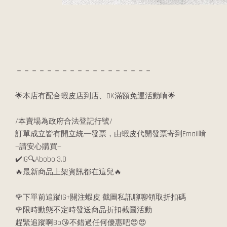
－－－－－－－－－－－－－－－－－－
🌟本店有配合蝦皮店到店、OK滿額免運活動唷🌟
/本賣場為政府合法登記行號/
訂單成立皆有開立統一發票，由蝦皮代開發票寄到Email唷
—請安心購買—
✔️IG🔍Abobo.3.0
🔥最新商品上架資訊都在這兒🔥
🌹下單前追蹤IG+關注蝦皮 截圖私訊聊聊領取折扣碼
🌹限時動態不定時發送商品折扣截圖活動
趕緊追蹤啊Bo😘不錯過任何優惠吧😍😍