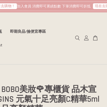
購物！
現在去購
加入會員 消費即可累績點數 下筆消費即可折抵
瓶
即期良品/撿便宜專區
st
BOBO美妝🌹專櫃貨 品木宣
IGINS 元氣十足亮顏C精華5ml