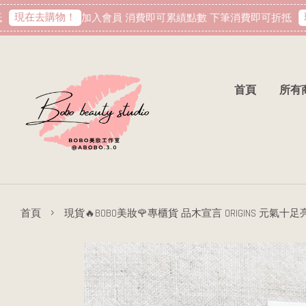
現在去購物！
現
加入會員 消費即可累績點數 下筆消費即可折抵
首頁
所有
›
首頁
現貨🔥BOBO美妝🌹專櫃貨 品木宣言 ORIGINS 元氣