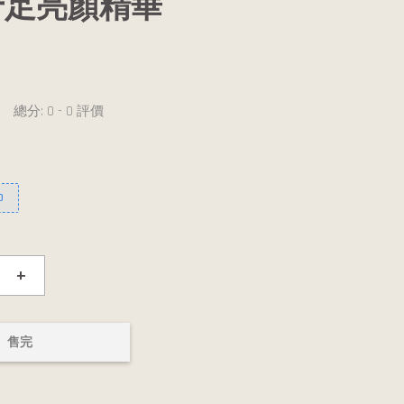
十足亮顏精華
總分:
0
-
0
評價
0
+
售完