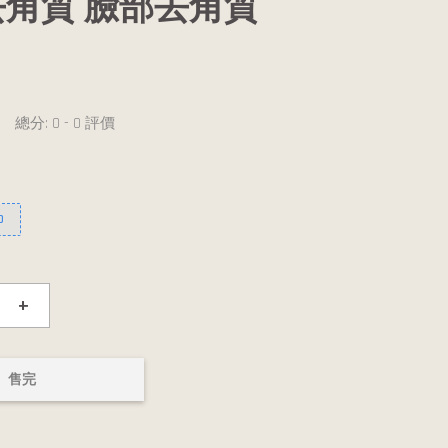
l 去角質 臉部去角質
總分:
0
-
0
評價
0
+
售完