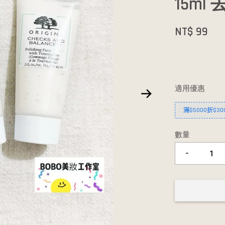
15m
NT$ 99
適用優惠
滿$5000折$30
數量
-