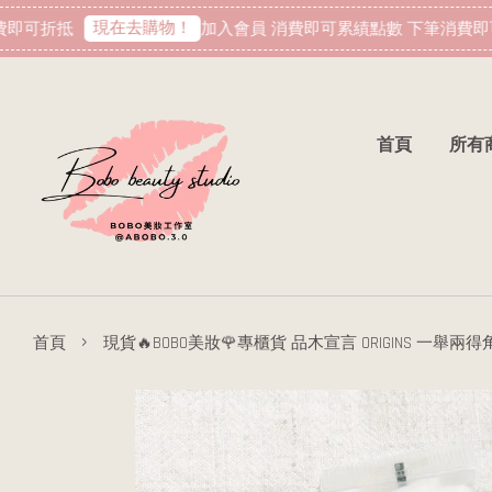
現在去購物！
即可折抵
加入會員 消費即可累績點數 下筆消費即可
首頁
所有
›
首頁
現貨🔥BOBO美妝🌹專櫃貨 品木宣言 ORIGINS 一舉兩