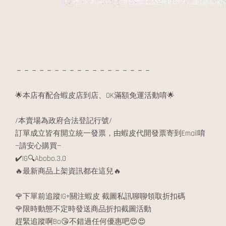
－－－－－－－－－－－－－－－－－－
🌟本店有配合蝦皮店到店、OK滿額免運活動唷🌟
/本賣場為政府合法登記行號/
訂單成立皆有開立統一發票，由蝦皮代開發票寄到Email唷
—請安心購買—
✔️IG🔍Abobo.3.0
🔥最新商品上架資訊都在這兒🔥
🌹下單前追蹤IG+關注蝦皮 截圖私訊聊聊領取折扣碼
🌹限時動態不定時發送商品折扣截圖活動
趕緊追蹤啊Bo😘不錯過任何優惠吧😍😍