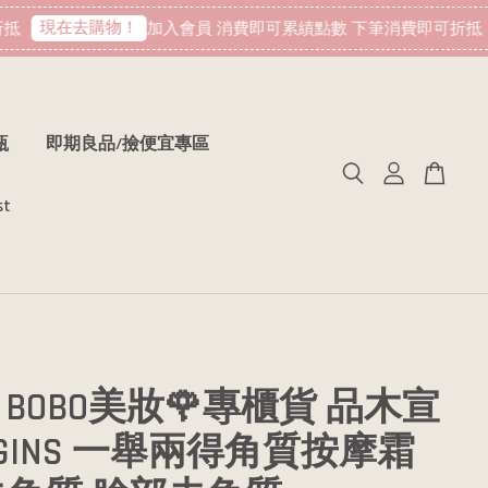
現在去購物！
加入會員 消費即可累績點數 下筆消費即可折抵
瓶
即期良品/撿便宜專區
st
BOBO美妝🌹專櫃貨 品木宣
RIGINS 一舉兩得角質按摩霜