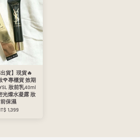
出貨】現貨🔥
美妝🌹專櫃貨 效期
4 YSL 妝前乳40ml
密光燦水凝露 妝
前保濕
NT$ 1,399