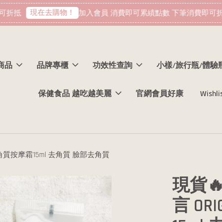
現在去購物！
折抵
加入會員 消費即可累績點數 下筆消費即可折抵
商品
品牌專櫃
功效性查詢
小樣/旅行瓶/體驗
保健食品 越吃越美麗
官網會員好康
Wishli
得角質按摩霜15ml 去角質 臉部去角質
現貨
言 O