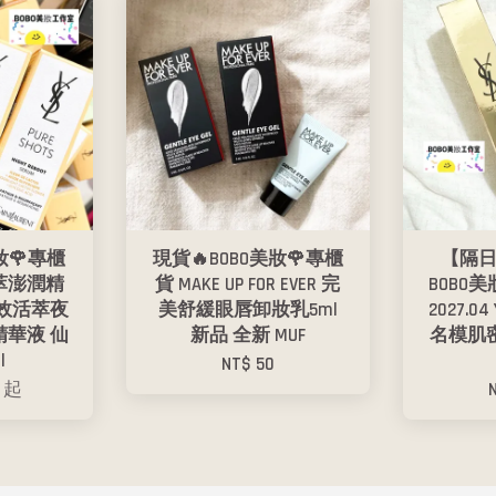
妝🌹專櫃
現貨🔥BOBO美妝🌹專櫃
【隔日
活萃澎潤精
貨 MAKE UP FOR EVER 完
BOBO
極效活萃夜
美舒緩眼唇卸妝乳5ml
2027.0
精華液 仙
新品 全新 MUF
名模肌
l
NT$ 50
0
起