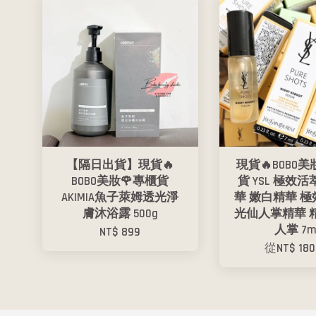
【隔日出貨】現貨🔥
現貨🔥BOBO美
BOBO美妝🌹專櫃貨
貨 YSL 極效
AKIMIA魚子萊姆透光淨
華 嫩白精華 
膚沐浴露 500g
光仙人掌精華 
人掌 7m
NT$ 899
從
NT$ 18