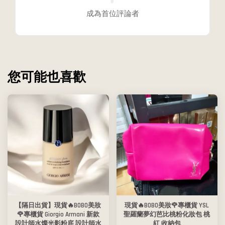
成為首位評論者
您可能也喜歡
【隔日出貨】現貨🔥BOBO美妝
現貨🔥BOBO美妝🌹專櫃貨 YSL
🌹專櫃貨 Giorgio Armani 新款
聖羅蘭夢幻芭比桃粉化妝包 桃
設計師水燦光影粉底 設計師水
紅 收納包