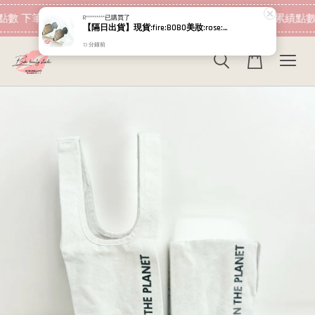
現在去購物！
點數 下筆消費即可折抵
加入會員 消費即可累績點數
R*********
已購買了
【隔日出貨】現貨:fire:BOBO美妝:rose:專櫃貨 RELOVE 費洛蒙淡香精 2ml 晨霧之森 落日餘暉 小香 隨身
13 分鐘前