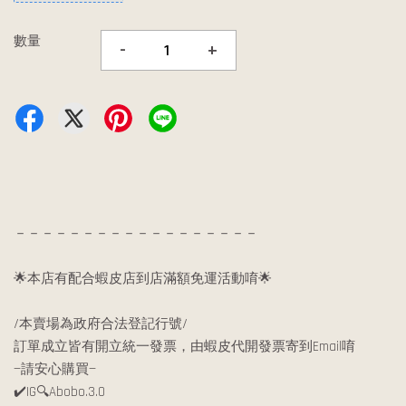
數量
-
+
－－－－－－－－－－－－－－－－－－
🌟本店有配合蝦皮店到店滿額免運活動唷🌟
/本賣場為政府合法登記行號/
訂單成立皆有開立統一發票，由蝦皮代開發票寄到Email唷
—請安心購買—
✔️IG🔍Abobo.3.0