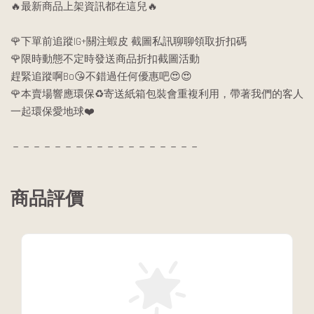
🔥最新商品上架資訊都在這兒🔥
🌹下單前追蹤IG+關注蝦皮 截圖私訊聊聊領取折扣碼
🌹限時動態不定時發送商品折扣截圖活動
趕緊追蹤啊Bo😘不錯過任何優惠吧😍😍
🌹本賣場響應環保♻️寄送紙箱包裝會重複利用，帶著我們的客人
一起環保愛地球❤️
－－－－－－－－－－－－－－－－－－
商品評價