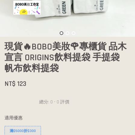
現貨🔥BOBO美妝🌹專櫃貨 品木
宣言 ORIGINS飲料提袋 手提袋
帆布飲料提袋
NT$ 123
總分:
0
-
0
評價
適用優惠
滿$5000折$300