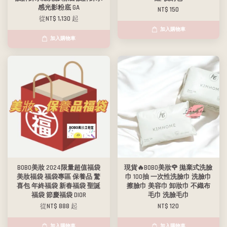
感光影粉底 GA
NT$ 150
從
NT$ 1,130
起
加入購物車
加入購物車
BOBO美妝 2024限量超值福袋
現貨🔥BOBO美妝🌹 拋棄式洗臉
美妝福袋 福袋專區 保養品 驚
巾 100抽 一次性洗臉巾 洗臉巾
喜包 年終福袋 新春福袋 聖誕
擦臉巾 美容巾 卸妝巾 不織布
福袋 節慶福袋 DIOR
毛巾 洗臉毛巾
從
NT$ 888
起
NT$ 120
加入購物車
加入購物車